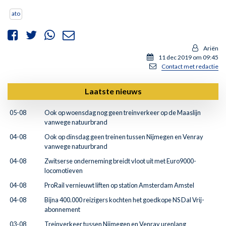
ato
Ariën
11 dec 2019 om 09:45
Contact met redactie
Laatste nieuws
05-08
Ook op woensdag nog geen treinverkeer op de Maaslijn
vanwege natuurbrand
04-08
Ook op dinsdag geen treinen tussen Nijmegen en Venray
vanwege natuurbrand
04-08
Zwitserse onderneming breidt vloot uit met Euro9000-
locomotieven
04-08
ProRail vernieuwt liften op station Amsterdam Amstel
04-08
Bijna 400.000 reizigers kochten het goedkope NS Dal Vrij-
abonnement
03-08
Treinverkeer tussen Nijmegen en Venray urenlang