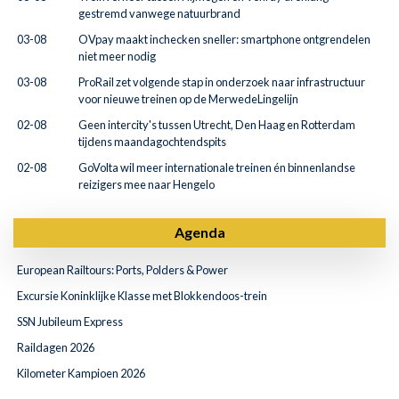
gestremd vanwege natuurbrand
03-08
OVpay maakt inchecken sneller: smartphone ontgrendelen
niet meer nodig
03-08
ProRail zet volgende stap in onderzoek naar infrastructuur
voor nieuwe treinen op de MerwedeLingelijn
02-08
Geen intercity's tussen Utrecht, Den Haag en Rotterdam
tijdens maandagochtendspits
02-08
GoVolta wil meer internationale treinen én binnenlandse
reizigers mee naar Hengelo
Agenda
European Railtours: Ports, Polders & Power
Excursie Koninklijke Klasse met Blokkendoos-trein
SSN Jubileum Express
Raildagen 2026
Kilometer Kampioen 2026