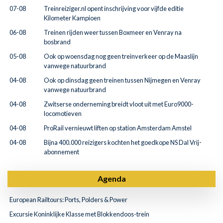
07-08
Treinreiziger.nl opent inschrijving voor vijfde editie
Kilometer Kampioen
06-08
Treinen rijden weer tussen Boxmeer en Venray na
bosbrand
05-08
Ook op woensdag nog geen treinverkeer op de Maaslijn
vanwege natuurbrand
04-08
Ook op dinsdag geen treinen tussen Nijmegen en Venray
vanwege natuurbrand
04-08
Zwitserse onderneming breidt vloot uit met Euro9000-
locomotieven
04-08
ProRail vernieuwt liften op station Amsterdam Amstel
04-08
Bijna 400.000 reizigers kochten het goedkope NS Dal Vrij-
abonnement
Agenda
European Railtours: Ports, Polders & Power
Excursie Koninklijke Klasse met Blokkendoos-trein