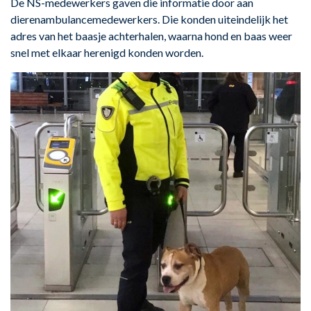
De NS-medewerkers gaven die informatie door aan
dierenambulancemedewerkers. Die konden uiteindelijk het
adres van het baasje achterhalen, waarna hond en baas weer
snel met elkaar herenigd konden worden.