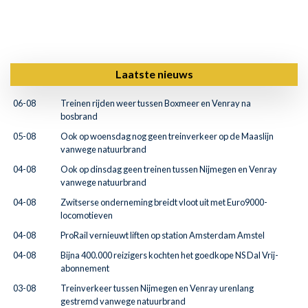
Laatste nieuws
06-08
Treinen rijden weer tussen Boxmeer en Venray na
bosbrand
05-08
Ook op woensdag nog geen treinverkeer op de Maaslijn
vanwege natuurbrand
04-08
Ook op dinsdag geen treinen tussen Nijmegen en Venray
vanwege natuurbrand
04-08
Zwitserse onderneming breidt vloot uit met Euro9000-
locomotieven
04-08
ProRail vernieuwt liften op station Amsterdam Amstel
04-08
Bijna 400.000 reizigers kochten het goedkope NS Dal Vrij-
abonnement
03-08
Treinverkeer tussen Nijmegen en Venray urenlang
gestremd vanwege natuurbrand