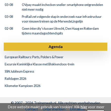
03-08
OVpay maakt inchecken sneller: smartphone ontgrendelen
niet meer nodig
03-08
ProRail zet volgende stap in onderzoek naar infrastructuur
voor nieuwe treinen op de MerwedeLingelijn
02-08
Geen intercity's tussen Utrecht, Den Haag en Rotterdam
tijdens maandagochtendspits
Agenda
European Railtours: Ports, Polders & Power
Excursie Koninklijke Klasse met Blokkendoos-trein
SSN Jubileum Express
Raildagen 2026
Kilometer Kampioen 2026
© 2007 - 2026
Treinenweb.nl
. Alle rechten voorbehouden
Deze website maakt gebruik van 'cookies'. Klik
hier
voor meer
Contact
Onze vrienden
Disclaimer