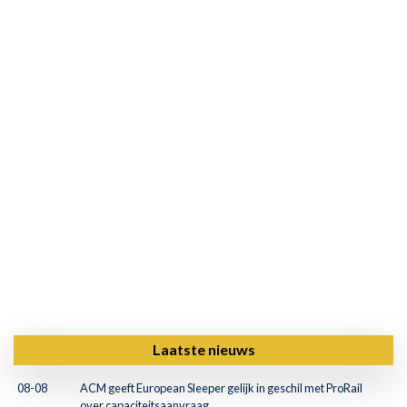
Laatste nieuws
08-08
ACM geeft European Sleeper gelijk in geschil met ProRail
over capaciteitsaanvraag