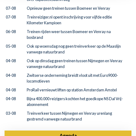
07-08
Opnieuw geen treinen tussen Boxmeer en Venray
07-08
Treinreiziger.nl opent inschrijving voor vijfde editie
Kilometer Kampioen
06-08
Treinen rijden weer tussen Boxmeer en Venray na
bosbrand
05-08
Ook op woensdag nog geen treinverkeer op de Maaslijn
vanwege natuurbrand
04-08
Ook op dinsdag geen treinen tussen Nijmegen en Venray
vanwege natuurbrand
04-08
Zwitserse onderneming breidt vloot uit met Euro9000-
locomotieven
04-08
ProRail vernieuwt liften op station Amsterdam Amstel
04-08
Bijna 400.000 reizigers kochten het goedkope NS Dal Vrij-
abonnement
03-08
Treinverkeer tussen Nijmegen en Venray urenlang
gestremd vanwege natuurbrand
Agenda