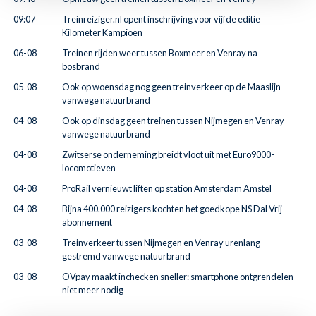
09:07
Treinreiziger.nl opent inschrijving voor vijfde editie
Kilometer Kampioen
06-08
Treinen rijden weer tussen Boxmeer en Venray na
bosbrand
05-08
Ook op woensdag nog geen treinverkeer op de Maaslijn
vanwege natuurbrand
04-08
Ook op dinsdag geen treinen tussen Nijmegen en Venray
vanwege natuurbrand
04-08
Zwitserse onderneming breidt vloot uit met Euro9000-
locomotieven
04-08
ProRail vernieuwt liften op station Amsterdam Amstel
04-08
Bijna 400.000 reizigers kochten het goedkope NS Dal Vrij-
abonnement
03-08
Treinverkeer tussen Nijmegen en Venray urenlang
gestremd vanwege natuurbrand
03-08
OVpay maakt inchecken sneller: smartphone ontgrendelen
niet meer nodig