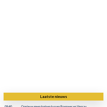
Laatste nieuws
09:40
Opnieuw geen treinen tussen Boxmeer en Venray