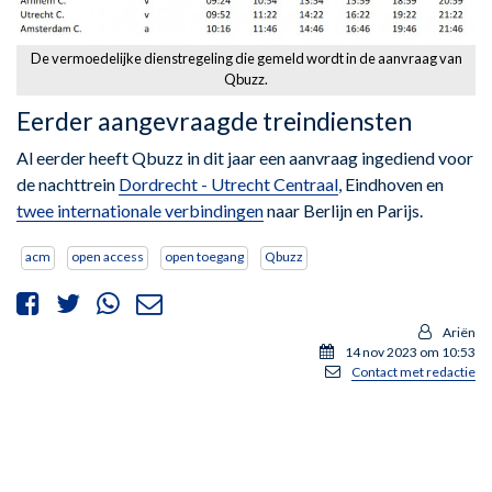
De vermoedelijke dienstregeling die gemeld wordt in de aanvraag van
Qbuzz.
Eerder aangevraagde treindiensten
Al eerder heeft Qbuzz in dit jaar een aanvraag ingediend voor
de nachttrein
Dordrecht - Utrecht Centraal
, Eindhoven en
twee internationale verbindingen
naar Berlijn en Parijs.
acm
open access
open toegang
Qbuzz
Ariën
14 nov 2023 om 10:53
Contact met redactie