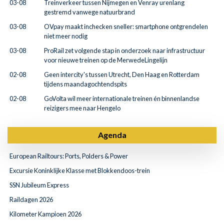
03-08
Treinverkeer tussen Nijmegen en Venray urenlang
gestremd vanwege natuurbrand
03-08
OVpay maakt inchecken sneller: smartphone ontgrendelen
niet meer nodig
03-08
ProRail zet volgende stap in onderzoek naar infrastructuur
voor nieuwe treinen op de MerwedeLingelijn
02-08
Geen intercity's tussen Utrecht, Den Haag en Rotterdam
tijdens maandagochtendspits
02-08
GoVolta wil meer internationale treinen én binnenlandse
reizigers mee naar Hengelo
Agenda
European Railtours: Ports, Polders & Power
Excursie Koninklijke Klasse met Blokkendoos-trein
SSN Jubileum Express
Raildagen 2026
Kilometer Kampioen 2026