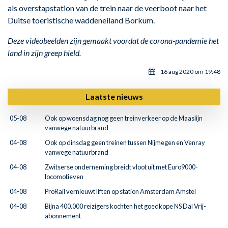
als overstapstation van de trein naar de veerboot naar het
Duitse toeristische waddeneiland Borkum.
Deze videobeelden zijn gemaakt voordat de corona-pandemie het
land in zijn greep hield.
16 aug 2020 om 19:48
Laatste nieuws
05-08
Ook op woensdag nog geen treinverkeer op de Maaslijn
vanwege natuurbrand
04-08
Ook op dinsdag geen treinen tussen Nijmegen en Venray
vanwege natuurbrand
04-08
Zwitserse onderneming breidt vloot uit met Euro9000-
locomotieven
04-08
ProRail vernieuwt liften op station Amsterdam Amstel
04-08
Bijna 400.000 reizigers kochten het goedkope NS Dal Vrij-
abonnement