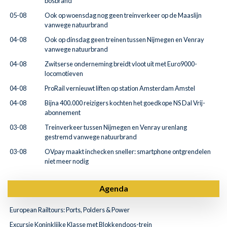
bosbrand
05-08
Ook op woensdag nog geen treinverkeer op de Maaslijn
vanwege natuurbrand
04-08
Ook op dinsdag geen treinen tussen Nijmegen en Venray
vanwege natuurbrand
04-08
Zwitserse onderneming breidt vloot uit met Euro9000-
locomotieven
04-08
ProRail vernieuwt liften op station Amsterdam Amstel
04-08
Bijna 400.000 reizigers kochten het goedkope NS Dal Vrij-
abonnement
03-08
Treinverkeer tussen Nijmegen en Venray urenlang
gestremd vanwege natuurbrand
03-08
OVpay maakt inchecken sneller: smartphone ontgrendelen
niet meer nodig
Agenda
European Railtours: Ports, Polders & Power
Excursie Koninklijke Klasse met Blokkendoos-trein