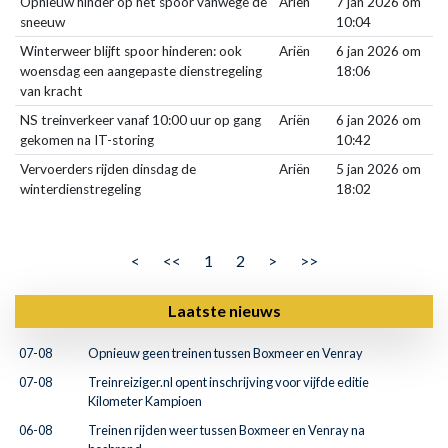
Opnieuw hinder op het spoor vanwege de
Ariën
7 jan 2026 om
sneeuw
10:04
Winterweer blijft spoor hinderen: ook
Ariën
6 jan 2026 om
woensdag een aangepaste dienstregeling
18:06
van kracht
NS treinverkeer vanaf 10:00 uur op gang
Ariën
6 jan 2026 om
gekomen na IT-storing
10:42
Vervoerders rijden dinsdag de
Ariën
5 jan 2026 om
winterdienstregeling
18:02
<
<<
1
2
>
>>
Laatste nieuws
07-08
Opnieuw geen treinen tussen Boxmeer en Venray
07-08
Treinreiziger.nl opent inschrijving voor vijfde editie
Kilometer Kampioen
06-08
Treinen rijden weer tussen Boxmeer en Venray na