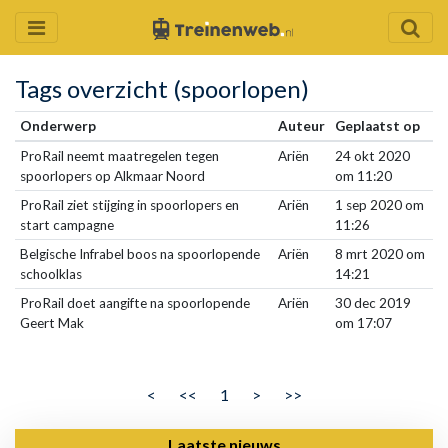
Tags overzicht (spoorlopen)
Onderwerp
Auteur
Geplaatst op
ProRail neemt maatregelen tegen
Ariën
24 okt 2020
spoorlopers op Alkmaar Noord
om 11:20
ProRail ziet stijging in spoorlopers en
Ariën
1 sep 2020 om
start campagne
11:26
Belgische Infrabel boos na spoorlopende
Ariën
8 mrt 2020 om
schoolklas
14:21
ProRail doet aangifte na spoorlopende
Ariën
30 dec 2019
Geert Mak
om 17:07
<
<<
1
>
>>
Laatste nieuws