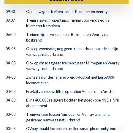
09:40
Opnieuw geen treinen tussen Boxmeer en Venray
09:07
Treinreiziger.nl opent inschrijving voor vijfde editie
Kilometer Kampioen
06-08
Treinen rijden weer tussen Boxmeer en Venray na
bosbrand
05-08
Ook op woensdag nog geen treinverkeer op de Maaslijn
vanwege natuurbrand
04-08
Ook op dinsdag geen treinen tussen Nijmegen en Venray
vanwege natuurbrand
04-08
Zwitserse onderneming breidt vloot uit met Euro9000-
locomotieven
04-08
ProRail vernieuwt liften op station Amsterdam Amstel
04-08
Bijna 400.000 reizigers kochten het goedkope NS Dal Vrij-
abonnement
03-08
Treinverkeer tussen Nijmegen en Venray urenlang
gestremd vanwege natuurbrand
03-08
OVpay maakt inchecken sneller: smartphone ontgrendelen