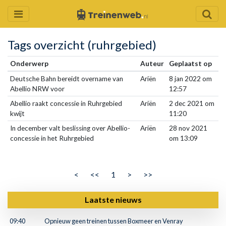
Tags overzicht (ruhrgebied)
Onderwerp
Auteur
Geplaatst op
Deutsche Bahn bereidt overname van
Ariën
8 jan 2022 om
Abellio NRW voor
12:57
Abellio raakt concessie in Ruhrgebied
Ariën
2 dec 2021 om
kwijt
11:20
In december valt beslissing over Abellio-
Ariën
28 nov 2021
concessie in het Ruhrgebied
om 13:09
<
<<
1
>
>>
Laatste nieuws
09:40
Opnieuw geen treinen tussen Boxmeer en Venray