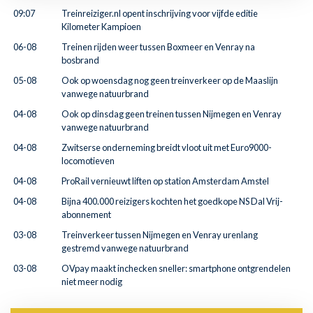
09:07
Treinreiziger.nl opent inschrijving voor vijfde editie
Kilometer Kampioen
06-08
Treinen rijden weer tussen Boxmeer en Venray na
bosbrand
05-08
Ook op woensdag nog geen treinverkeer op de Maaslijn
vanwege natuurbrand
04-08
Ook op dinsdag geen treinen tussen Nijmegen en Venray
vanwege natuurbrand
04-08
Zwitserse onderneming breidt vloot uit met Euro9000-
locomotieven
04-08
ProRail vernieuwt liften op station Amsterdam Amstel
04-08
Bijna 400.000 reizigers kochten het goedkope NS Dal Vrij-
abonnement
03-08
Treinverkeer tussen Nijmegen en Venray urenlang
gestremd vanwege natuurbrand
03-08
OVpay maakt inchecken sneller: smartphone ontgrendelen
niet meer nodig