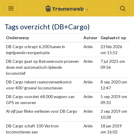
Tags overzicht (DB+Cargo)
Onderwerp
Auteur
Geplaatst op
DB Cargo schrapt 6.200 banen in
Ariën
23 feb 2026
ingrijpende reorganisatie
om 15:52
DB Cargo gaat op Betuweroute proeven
Ariën
7 jul 2025 om
doen met automatisch rijdende
09:56
locomotief
DB Cargo tekent raamovereenkomst
Ariën
8 sep 2020 om
voor 400 'groene' locomotieven
12:47
DB Cargo voorziet 68.000 wagons van
Ariën
5 sep 2019 om
GPS en sensoren
09:33
Al vijf jaar flinke verliezen voor DB Cargo
Ariën
3 sep 2019 om
10:38
DB Cargo schaft 100 Vectron
Ariën
18 jan 2019
locomotieven aan
om 16:02