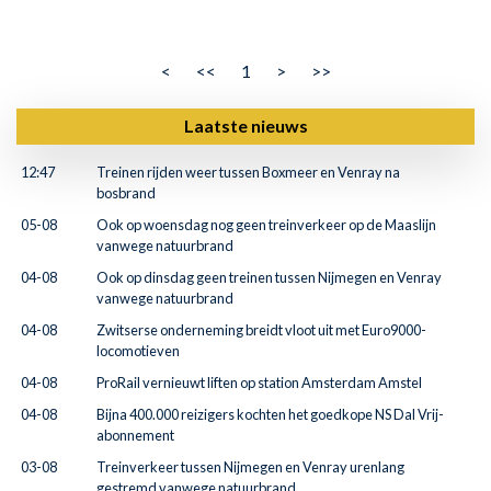
<
<<
1
>
>>
Laatste nieuws
12:47
Treinen rijden weer tussen Boxmeer en Venray na
bosbrand
05-08
Ook op woensdag nog geen treinverkeer op de Maaslijn
vanwege natuurbrand
04-08
Ook op dinsdag geen treinen tussen Nijmegen en Venray
vanwege natuurbrand
04-08
Zwitserse onderneming breidt vloot uit met Euro9000-
locomotieven
04-08
ProRail vernieuwt liften op station Amsterdam Amstel
04-08
Bijna 400.000 reizigers kochten het goedkope NS Dal Vrij-
abonnement
03-08
Treinverkeer tussen Nijmegen en Venray urenlang
gestremd vanwege natuurbrand