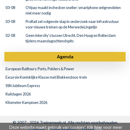
03-08
OVpay maakt inchecken sneller: smartphone ontgrendelen
niet meer nodig
03-08
ProRail zet volgende stap in onderzoek naar infrastructuur
voor nieuwe treinen op de MerwedeLingelijn
02-08
Geen intercity's tussen Utrecht, Den Haag en Rotterdam
tijdens maandagochtendspits
Agenda
European Railtours: Ports, Polders & Power
Excursie Koninklijke Klasse met Blokkendoos-trein
SSN Jubileum Express
Raildagen 2026
Kilometer Kampioen 2026
© 2007 - 2026
Treinenweb.nl
. Alle rechten voorbehouden
Deze website maakt gebruik van 'cookies'. Klik
hier
voor meer
Contact
Onze vrienden
Disclaimer