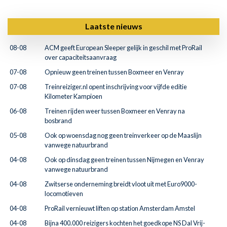
Laatste nieuws
08-08
ACM geeft European Sleeper gelijk in geschil met ProRail
over capaciteitsaanvraag
07-08
Opnieuw geen treinen tussen Boxmeer en Venray
07-08
Treinreiziger.nl opent inschrijving voor vijfde editie
Kilometer Kampioen
06-08
Treinen rijden weer tussen Boxmeer en Venray na
bosbrand
05-08
Ook op woensdag nog geen treinverkeer op de Maaslijn
vanwege natuurbrand
04-08
Ook op dinsdag geen treinen tussen Nijmegen en Venray
vanwege natuurbrand
04-08
Zwitserse onderneming breidt vloot uit met Euro9000-
locomotieven
04-08
ProRail vernieuwt liften op station Amsterdam Amstel
04-08
Bijna 400.000 reizigers kochten het goedkope NS Dal Vrij-