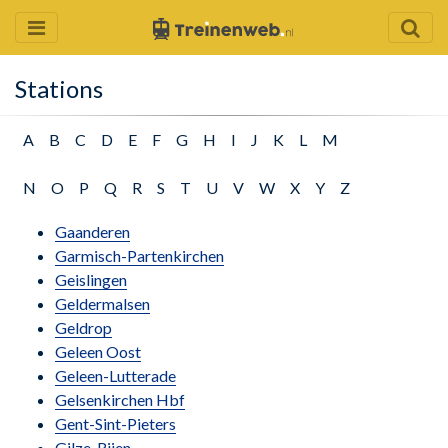
Stations
A
B
C
D
E
F
G
H
I
J
K
L
M
N
O
P
Q
R
S
T
U
V
W
X
Y
Z
Gaanderen
Garmisch-Partenkirchen
Geislingen
Geldermalsen
Geldrop
Geleen Oost
Geleen-Lutterade
Gelsenkirchen Hbf
Gent-Sint-Pieters
Gilze-Rijen