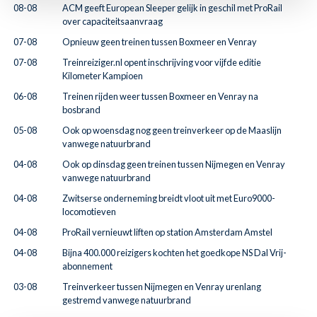
08-08
ACM geeft European Sleeper gelijk in geschil met ProRail
over capaciteitsaanvraag
07-08
Opnieuw geen treinen tussen Boxmeer en Venray
07-08
Treinreiziger.nl opent inschrijving voor vijfde editie
Kilometer Kampioen
06-08
Treinen rijden weer tussen Boxmeer en Venray na
bosbrand
05-08
Ook op woensdag nog geen treinverkeer op de Maaslijn
vanwege natuurbrand
04-08
Ook op dinsdag geen treinen tussen Nijmegen en Venray
vanwege natuurbrand
04-08
Zwitserse onderneming breidt vloot uit met Euro9000-
locomotieven
04-08
ProRail vernieuwt liften op station Amsterdam Amstel
04-08
Bijna 400.000 reizigers kochten het goedkope NS Dal Vrij-
abonnement
03-08
Treinverkeer tussen Nijmegen en Venray urenlang
gestremd vanwege natuurbrand