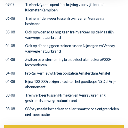
09:07
Treinreiziger.nl opent inschrijving voor vijfde editie
Kilometer Kampioen
06-08
Treinen rijden weer tussen Boxmeer en Venray na
bosbrand
05-08
Ook op woensdag nog geen treinverkeer op de Maaslijn
vanwege natuurbrand
04-08
Ook op dinsdag geen treinen tussen Nijmegen en Venray
vanwege natuurbrand
04-08
Zwitserse onderneming breidt vloot uit met Euro9000-
locomotieven
04-08
ProRail vernieuwt liften op station Amsterdam Amstel
04-08
Bijna 400.000 reizigers kochten het goedkope NS Dal Vrij-
abonnement
03-08
Treinverkeer tussen Nijmegen en Venray urenlang
gestremd vanwege natuurbrand
03-08
OVpay maakt inchecken sneller: smartphone ontgrendelen
niet meer nodig