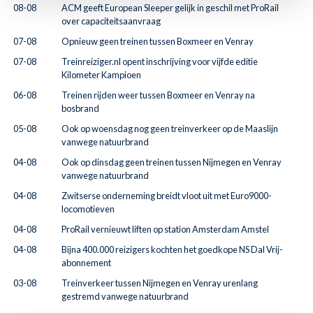
08-08
ACM geeft European Sleeper gelijk in geschil met ProRail
over capaciteitsaanvraag
07-08
Opnieuw geen treinen tussen Boxmeer en Venray
07-08
Treinreiziger.nl opent inschrijving voor vijfde editie
Kilometer Kampioen
06-08
Treinen rijden weer tussen Boxmeer en Venray na
bosbrand
05-08
Ook op woensdag nog geen treinverkeer op de Maaslijn
vanwege natuurbrand
04-08
Ook op dinsdag geen treinen tussen Nijmegen en Venray
vanwege natuurbrand
04-08
Zwitserse onderneming breidt vloot uit met Euro9000-
locomotieven
04-08
ProRail vernieuwt liften op station Amsterdam Amstel
04-08
Bijna 400.000 reizigers kochten het goedkope NS Dal Vrij-
abonnement
03-08
Treinverkeer tussen Nijmegen en Venray urenlang
gestremd vanwege natuurbrand