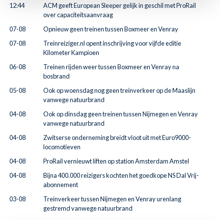
12:44
ACM geeft European Sleeper gelijk in geschil met ProRail
over capaciteitsaanvraag
07-08
Opnieuw geen treinen tussen Boxmeer en Venray
07-08
Treinreiziger.nl opent inschrijving voor vijfde editie
Kilometer Kampioen
06-08
Treinen rijden weer tussen Boxmeer en Venray na
bosbrand
05-08
Ook op woensdag nog geen treinverkeer op de Maaslijn
vanwege natuurbrand
04-08
Ook op dinsdag geen treinen tussen Nijmegen en Venray
vanwege natuurbrand
04-08
Zwitserse onderneming breidt vloot uit met Euro9000-
locomotieven
04-08
ProRail vernieuwt liften op station Amsterdam Amstel
04-08
Bijna 400.000 reizigers kochten het goedkope NS Dal Vrij-
abonnement
03-08
Treinverkeer tussen Nijmegen en Venray urenlang
gestremd vanwege natuurbrand