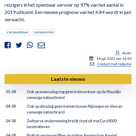
reizigers in het openbaar vervoer op 97% van het aantal in
2019 uitkomt. Een nieuwe prognose van het KiM wordt in juni
verwacht.
coronasteun
coronacrisis
Ariën
14 apr 2022 om 16:50
Contact met redactie
Laatste nieuws
05-08
Ook op woensdag nog geen treinverkeer op de Maaslijn
vanwege natuurbrand
04-08
Ook op dinsdag geen treinen tussen Nijmegen en Venray
vanwege natuurbrand
04-08
Zwitserse onderneming breidt vloot uit met Euro9000-
locomotieven
04-08
ProRail vernieuwt liften op station Amsterdam Amstel