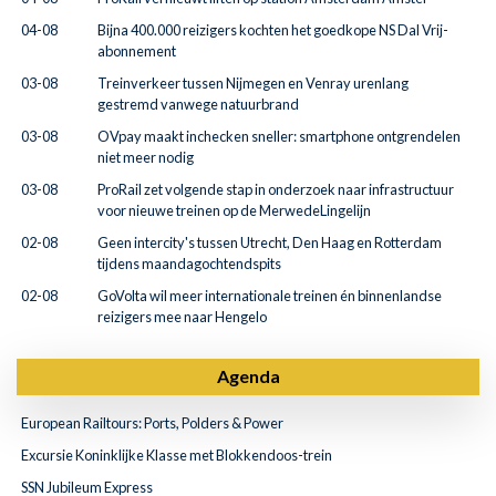
04-08
Bijna 400.000 reizigers kochten het goedkope NS Dal Vrij-
abonnement
03-08
Treinverkeer tussen Nijmegen en Venray urenlang
gestremd vanwege natuurbrand
03-08
OVpay maakt inchecken sneller: smartphone ontgrendelen
niet meer nodig
03-08
ProRail zet volgende stap in onderzoek naar infrastructuur
voor nieuwe treinen op de MerwedeLingelijn
02-08
Geen intercity's tussen Utrecht, Den Haag en Rotterdam
tijdens maandagochtendspits
02-08
GoVolta wil meer internationale treinen én binnenlandse
reizigers mee naar Hengelo
Agenda
European Railtours: Ports, Polders & Power
Excursie Koninklijke Klasse met Blokkendoos-trein
SSN Jubileum Express