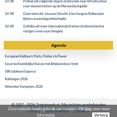
03-08
ProRail zet volgende stap in onderzoek naar infrastructuur
voor nieuwe treinen op de MerwedeLingelijn
02-08
Geen intercity's tussen Utrecht, Den Haag en Rotterdam
tijdens maandagochtendspits
02-08
GoVolta wil meer internationale treinen én binnenlandse
reizigers mee naar Hengelo
Agenda
European Railtours: Ports, Polders & Power
Excursie Koninklijke Klasse met Blokkendoos-trein
SSN Jubileum Express
Raildagen 2026
Kilometer Kampioen 2026
© 2007 - 2026
Treinenweb.nl
. Alle rechten voorbehouden
Deze website maakt gebruik van 'cookies'. Klik
hier
voor meer
Contact
Onze vrienden
Disclaimer
informatie.
Verberg