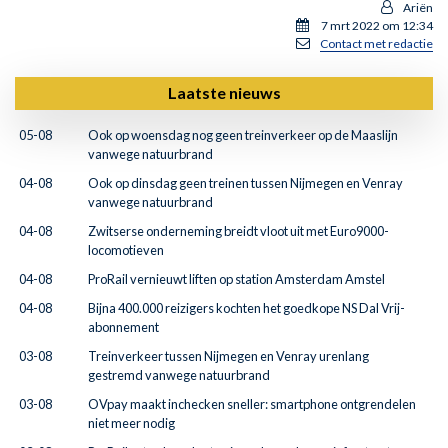
Ariën
7 mrt 2022 om 12:34
Contact met redactie
Laatste nieuws
05-08
Ook op woensdag nog geen treinverkeer op de Maaslijn
vanwege natuurbrand
04-08
Ook op dinsdag geen treinen tussen Nijmegen en Venray
vanwege natuurbrand
04-08
Zwitserse onderneming breidt vloot uit met Euro9000-
locomotieven
04-08
ProRail vernieuwt liften op station Amsterdam Amstel
04-08
Bijna 400.000 reizigers kochten het goedkope NS Dal Vrij-
abonnement
03-08
Treinverkeer tussen Nijmegen en Venray urenlang
gestremd vanwege natuurbrand
03-08
OVpay maakt inchecken sneller: smartphone ontgrendelen
niet meer nodig