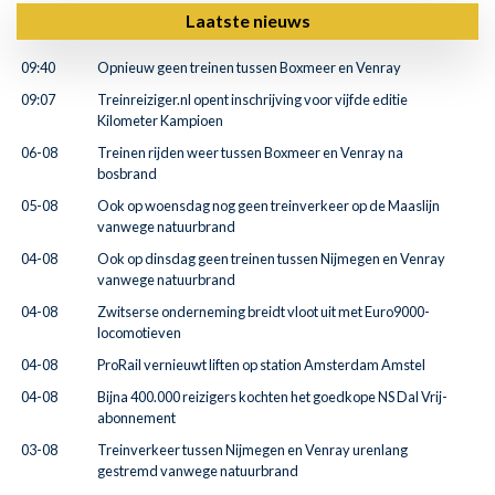
Laatste nieuws
09:40
Opnieuw geen treinen tussen Boxmeer en Venray
09:07
Treinreiziger.nl opent inschrijving voor vijfde editie
Kilometer Kampioen
06-08
Treinen rijden weer tussen Boxmeer en Venray na
bosbrand
05-08
Ook op woensdag nog geen treinverkeer op de Maaslijn
vanwege natuurbrand
04-08
Ook op dinsdag geen treinen tussen Nijmegen en Venray
vanwege natuurbrand
04-08
Zwitserse onderneming breidt vloot uit met Euro9000-
locomotieven
04-08
ProRail vernieuwt liften op station Amsterdam Amstel
04-08
Bijna 400.000 reizigers kochten het goedkope NS Dal Vrij-
abonnement
03-08
Treinverkeer tussen Nijmegen en Venray urenlang
gestremd vanwege natuurbrand