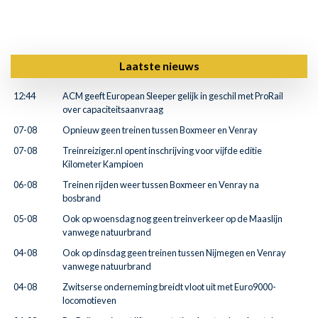
Laatste nieuws
12:44
ACM geeft European Sleeper gelijk in geschil met ProRail
over capaciteitsaanvraag
07-08
Opnieuw geen treinen tussen Boxmeer en Venray
07-08
Treinreiziger.nl opent inschrijving voor vijfde editie
Kilometer Kampioen
06-08
Treinen rijden weer tussen Boxmeer en Venray na
bosbrand
05-08
Ook op woensdag nog geen treinverkeer op de Maaslijn
vanwege natuurbrand
04-08
Ook op dinsdag geen treinen tussen Nijmegen en Venray
vanwege natuurbrand
04-08
Zwitserse onderneming breidt vloot uit met Euro9000-
locomotieven