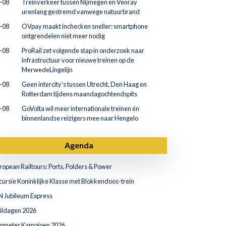
-08
Treinverkeer tussen Nijmegen en Venray
urenlang gestremd vanwege natuurbrand
-08
OVpay maakt inchecken sneller: smartphone
ontgrendelen niet meer nodig
-08
ProRail zet volgende stap in onderzoek naar
infrastructuur voor nieuwe treinen op de
MerwedeLingelijn
-08
Geen intercity's tussen Utrecht, Den Haag en
Rotterdam tijdens maandagochtendspits
-08
GoVolta wil meer internationale treinen én
binnenlandse reizigers mee naar Hengelo
Agenda
ropean Railtours: Ports, Polders & Power
cursie Koninklijke Klasse met Blokkendoos-trein
N Jubileum Express
ildagen 2026
lometer Kampioen 2026