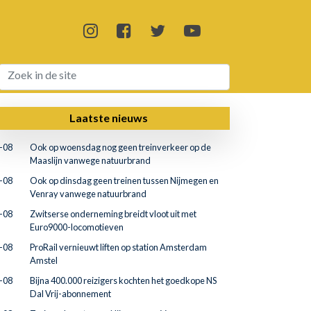
Laatste nieuws
-08
Ook op woensdag nog geen treinverkeer op de
Maaslijn vanwege natuurbrand
-08
Ook op dinsdag geen treinen tussen Nijmegen en
Venray vanwege natuurbrand
-08
Zwitserse onderneming breidt vloot uit met
Euro9000-locomotieven
-08
ProRail vernieuwt liften op station Amsterdam
Amstel
-08
Bijna 400.000 reizigers kochten het goedkope NS
Dal Vrij-abonnement