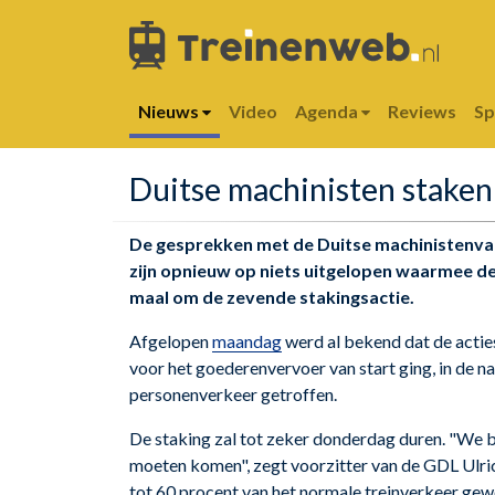
Nieuws
Video
Agenda
Reviews
S
Duitse machinisten staken
De gesprekken met de Duitse machinistenva
zijn opnieuw op niets uitgelopen waarmee de
maal om de zevende stakingsactie.
Afgelopen
maandag
werd al bekend dat de acti
voor het goederenvervoer van start ging, in de 
personenverkeer getroffen.
De staking zal tot zeker donderdag duren. "We be
moeten komen", zegt voorzitter van de GDL Ulri
tot 60 procent van het normale treinverkeer gew