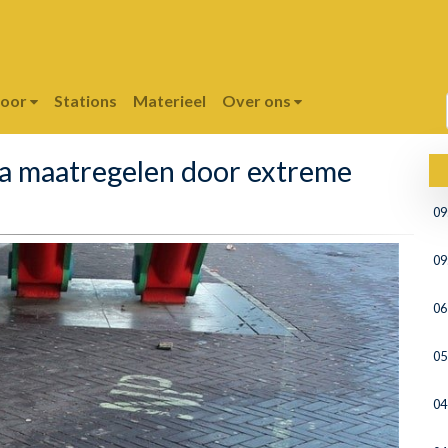
poor
Stations
Materieel
Over ons
ra maatregelen door extreme
09
09
06
05
04