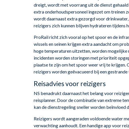
dreigt, wordt met voorrang uit de dienst gehaal
extra onderhoudspersoneel ingezet om treinen zo
wordt daarnaast extra gezorgd voor drinkwater, 
reizigers zich kunnen blijven hydrateren tijdens h
ProRail richt zich vooral op het spoor en de infr
wissels en seinen krijgen extra aandacht om probl
hoge temperaturen uitzetten, worden mogelijke r
incidenten worden storingen met prioriteit opgep
plaatse te zijn om het spoor weer vrij te krijgen
reizigers worden geëvacueerd bij een gestrande t
Reisadvies voor reizigers
NS benadrukt daarnaast het belang voor reizigers
reisplanner. Door de combinatie van extreme te
kan de dienstregeling sneller worden beïnvloed d
Reizigers wordt aangeraden voldoende water me
verwachting aanhoudt. Een handige app voor reiz