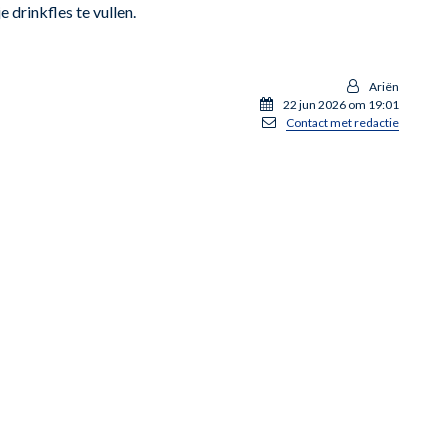
 drinkfles te vullen.
Ariën
22 jun 2026 om 19:01
Contact met redactie