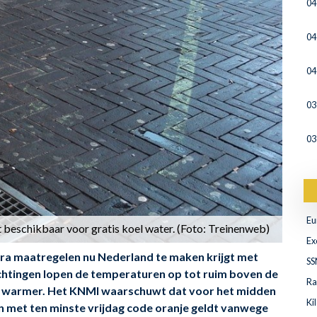
04
04
04
03
03
Eu
 beschikbaar voor gratis koel water. (Foto: Treinenweb)
Ex
ra maatregelen nu Nederland te maken krijgt met
SS
htingen lopen de temperaturen op tot ruim boven de
Ra
g warmer. Het KNMI waarschuwt dat voor het midden
Ki
n met ten minste vrijdag code oranje geldt vanwege