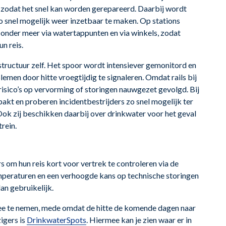
d zodat het snel kan worden gerepareerd. Daarbij wordt
 snel mogelijk weer inzetbaar te maken. Op stations
onder meer via watertappunten en via winkels, zodat
un reis.
astructuur zelf. Het spoor wordt intensiever gemonitord en
emen door hitte vroegtijdig te signaleren. Omdat rails bij
isico’s op vervorming of storingen nauwgezet gevolgd. Bij
akt en proberen incidentbestrijders zo snel mogelijk ter
. Ook zij beschikken daarbij over drinkwater voor het geval
rein.
 om hun reis kort voor vertrek te controleren via de
mperaturen en een verhoogde kans op technische storingen
an gebruikelijk.
e te nemen, mede omdat de hitte de komende dagen naar
igers is
DrinkwaterSpots
. Hiermee kan je zien waar er in