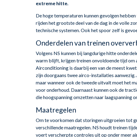
extreme hitte.
De hoge temperaturen kunnen gevolgen hebben vo
rijden het grootste deel van de dag in de volle z
technische systemen. Ook het spoor zelf is gevoe
Onderdelen van treinen overver
Volgens NS kunnen bij langdurige hitte onderdele
warm blijft, krijgen treinen onvoldoende tijd om
Airconditioning is daarbij een van de meest kwet
zijn doorgaans twee airco-installaties aanwezig. 
maar wanneer ook de tweede uitvalt moet het mat
voor onderhoud. Daarnaast kunnen ook de tractie,
die hoogspanning omzetten naar laagspanning on
Maatregelen
Om te voorkomen dat storingen uitgroeien tot gr
verschillende maatregelen. NS houdt treinen tij
voert verscherpte controles uit op onder meer ai