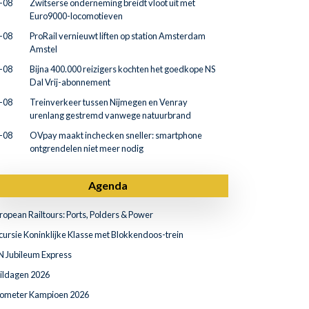
-08
Zwitserse onderneming breidt vloot uit met
Euro9000-locomotieven
-08
ProRail vernieuwt liften op station Amsterdam
Amstel
-08
Bijna 400.000 reizigers kochten het goedkope NS
Dal Vrij-abonnement
-08
Treinverkeer tussen Nijmegen en Venray
urenlang gestremd vanwege natuurbrand
-08
OVpay maakt inchecken sneller: smartphone
ontgrendelen niet meer nodig
Agenda
ropean Railtours: Ports, Polders & Power
cursie Koninklijke Klasse met Blokkendoos-trein
N Jubileum Express
ildagen 2026
lometer Kampioen 2026