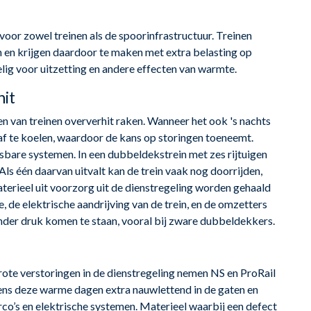
or zowel treinen als de spoorinfrastructuur. Treinen
on en krijgen daardoor te maken met extra belasting op
lig voor uitzetting en andere effecten van warmte.
hit
n van treinen oververhit raken. Wanneer het ook 's nachts
 af te koelen, waardoor de kans op storingen toeneemt.
sbare systemen. In een dubbeldekstrein met zes rijtuigen
Als één daarvan uitvalt kan de trein vaak nog doorrijden,
erieel uit voorzorg uit de dienstregeling worden gehaald
 de elektrische aandrijving van de trein, en de omzetters
der druk komen te staan, vooral bij zware dubbeldekkers.
ote verstoringen in de dienstregeling nemen NS en ProRail
dens deze warme dagen extra nauwlettend in de gaten en
rco’s en elektrische systemen. Materieel waarbij een defect