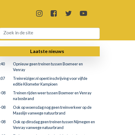
Laatste nieuws
:40
Opnieuw geen treinen tussen Boxmeer en
Venray
:07
Treinreiziger.nl opent inschrijving voor vijfde
editie Kilometer Kampioen
-08
Treinen rijden weer tussen Boxmeer en Venray
na bosbrand
-08
Ook op woensdag nog geen treinverkeer op de
Maaslijn vanwege natuurbrand
-08
Ook op dinsdag geen treinen tussen Nijmegen en
Venray vanwege natuurbrand