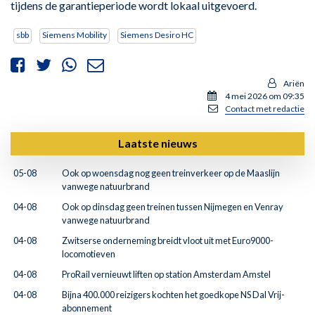
tijdens de garantieperiode wordt lokaal uitgevoerd.
sbb
Siemens Mobility
Siemens Desiro HC
Ariën
4 mei 2026 om 09:35
Contact met redactie
Laatste nieuws
05-08
Ook op woensdag nog geen treinverkeer op de Maaslijn
vanwege natuurbrand
04-08
Ook op dinsdag geen treinen tussen Nijmegen en Venray
vanwege natuurbrand
04-08
Zwitserse onderneming breidt vloot uit met Euro9000-
locomotieven
04-08
ProRail vernieuwt liften op station Amsterdam Amstel
04-08
Bijna 400.000 reizigers kochten het goedkope NS Dal Vrij-
abonnement