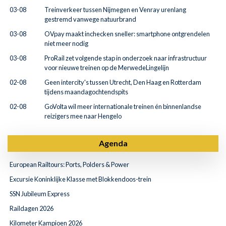
03-08
Treinverkeer tussen Nijmegen en Venray urenlang
gestremd vanwege natuurbrand
03-08
OVpay maakt inchecken sneller: smartphone ontgrendelen
niet meer nodig
03-08
ProRail zet volgende stap in onderzoek naar infrastructuur
voor nieuwe treinen op de MerwedeLingelijn
02-08
Geen intercity's tussen Utrecht, Den Haag en Rotterdam
tijdens maandagochtendspits
02-08
GoVolta wil meer internationale treinen én binnenlandse
reizigers mee naar Hengelo
Agenda
European Railtours: Ports, Polders & Power
Excursie Koninklijke Klasse met Blokkendoos-trein
SSN Jubileum Express
Raildagen 2026
Kilometer Kampioen 2026