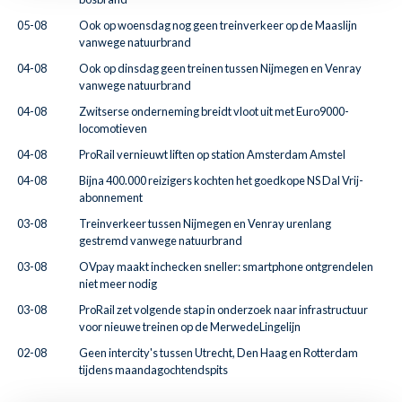
05-08
Ook op woensdag nog geen treinverkeer op de Maaslijn
vanwege natuurbrand
04-08
Ook op dinsdag geen treinen tussen Nijmegen en Venray
vanwege natuurbrand
04-08
Zwitserse onderneming breidt vloot uit met Euro9000-
locomotieven
04-08
ProRail vernieuwt liften op station Amsterdam Amstel
04-08
Bijna 400.000 reizigers kochten het goedkope NS Dal Vrij-
abonnement
03-08
Treinverkeer tussen Nijmegen en Venray urenlang
gestremd vanwege natuurbrand
03-08
OVpay maakt inchecken sneller: smartphone ontgrendelen
niet meer nodig
03-08
ProRail zet volgende stap in onderzoek naar infrastructuur
voor nieuwe treinen op de MerwedeLingelijn
02-08
Geen intercity's tussen Utrecht, Den Haag en Rotterdam
tijdens maandagochtendspits