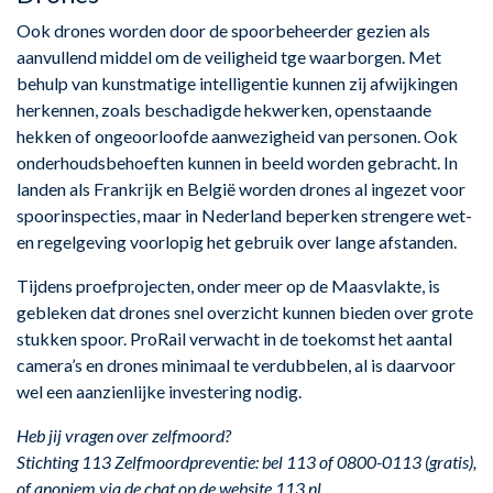
Ook drones worden door de spoorbeheerder gezien als
aanvullend middel om de veiligheid tge waarborgen. Met
behulp van kunstmatige intelligentie kunnen zij afwijkingen
herkennen, zoals beschadigde hekwerken, openstaande
hekken of ongeoorloofde aanwezigheid van personen. Ook
onderhoudsbehoeften kunnen in beeld worden gebracht. In
landen als Frankrijk en België worden drones al ingezet voor
spoorinspecties, maar in Nederland beperken strengere wet-
en regelgeving voorlopig het gebruik over lange afstanden.
Tijdens proefprojecten, onder meer op de Maasvlakte, is
gebleken dat drones snel overzicht kunnen bieden over grote
stukken spoor. ProRail verwacht in de toekomst het aantal
camera’s en drones minimaal te verdubbelen, al is daarvoor
wel een aanzienlijke investering nodig.
Heb jij vragen over zelfmoord?
Stichting 113 Zelfmoordpreventie: bel 113 of 0800-0113 (gratis),
of anoniem via de chat op de website 113.nl