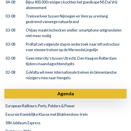
04-08
Bijna 400.000 reizigers kochten het goedkope NS Dal Vrij-
abonnement
03-08
Treinverkeer tussen Nijmegen en Venray urenlang
gestremd vanwege natuurbrand
03-08
OVpay maakt inchecken sneller: smartphone ontgrendelen
niet meer nodig
03-08
ProRail zet volgende stap in onderzoek naar infrastructuur
voor nieuwe treinen op de MerwedeLingelijn
02-08
Geen intercity's tussen Utrecht, Den Haag en Rotterdam
tijdens maandagochtendspits
02-08
GoVolta wil meer internationale treinen én binnenlandse
reizigers mee naar Hengelo
Agenda
European Railtours: Ports, Polders & Power
Excursie Koninklijke Klasse met Blokkendoos-trein
SSN Jubileum Express