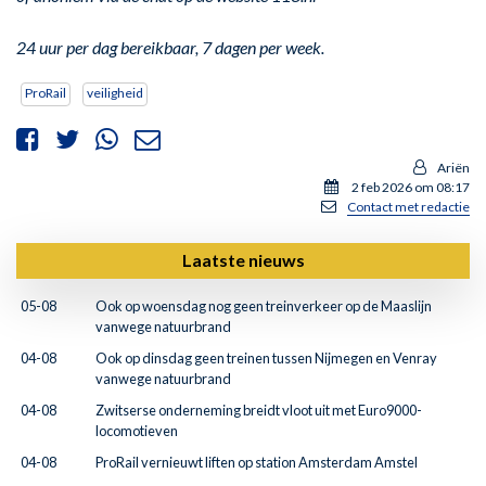
24 uur per dag bereikbaar, 7 dagen per week.
ProRail
veiligheid
Ariën
2 feb 2026 om 08:17
Contact met redactie
Laatste nieuws
05-08
Ook op woensdag nog geen treinverkeer op de Maaslijn
vanwege natuurbrand
04-08
Ook op dinsdag geen treinen tussen Nijmegen en Venray
vanwege natuurbrand
04-08
Zwitserse onderneming breidt vloot uit met Euro9000-
locomotieven
04-08
ProRail vernieuwt liften op station Amsterdam Amstel