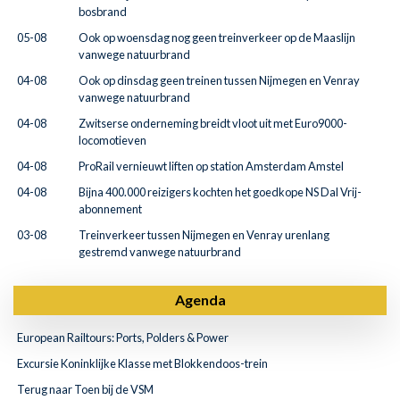
bosbrand
05-08
Ook op woensdag nog geen treinverkeer op de Maaslijn
vanwege natuurbrand
04-08
Ook op dinsdag geen treinen tussen Nijmegen en Venray
vanwege natuurbrand
04-08
Zwitserse onderneming breidt vloot uit met Euro9000-
locomotieven
04-08
ProRail vernieuwt liften op station Amsterdam Amstel
04-08
Bijna 400.000 reizigers kochten het goedkope NS Dal Vrij-
abonnement
03-08
Treinverkeer tussen Nijmegen en Venray urenlang
gestremd vanwege natuurbrand
Agenda
European Railtours: Ports, Polders & Power
Excursie Koninklijke Klasse met Blokkendoos-trein
Terug naar Toen bij de VSM