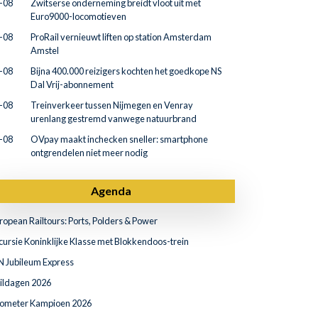
-08
Zwitserse onderneming breidt vloot uit met
Euro9000-locomotieven
-08
ProRail vernieuwt liften op station Amsterdam
Amstel
-08
Bijna 400.000 reizigers kochten het goedkope NS
Dal Vrij-abonnement
-08
Treinverkeer tussen Nijmegen en Venray
urenlang gestremd vanwege natuurbrand
-08
OVpay maakt inchecken sneller: smartphone
ontgrendelen niet meer nodig
Agenda
ropean Railtours: Ports, Polders & Power
cursie Koninklijke Klasse met Blokkendoos-trein
N Jubileum Express
ildagen 2026
lometer Kampioen 2026