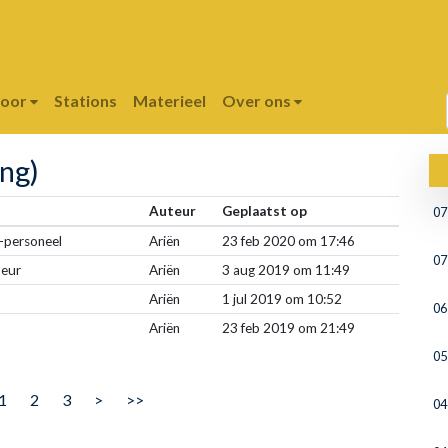
poor
Stations
Materieel
Over ons
ing)
Auteur
Geplaatst op
07
-personeel
Ariën
23 feb 2020 om 17:46
07
teur
Ariën
3 aug 2019 om 11:49
Ariën
1 jul 2019 om 10:52
06
Ariën
23 feb 2019 om 21:49
05
1
2
3
>
>>
04