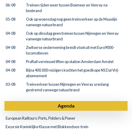
06-08
Treinen rijden weer tussen Boxmeer en Venray na
bosbrand
05-08
Ook op woensdag nog geen treinverkeer op de Maaslijn
vanwege natuurbrand
04-08
Ook op dinsdag geen treinen tussen Nijmegen en Venray
vanwege natuurbrand
04-08
Zwitserse onderneming breidt vloot uit met Euro9000-
locomotieven
04-08
ProRail vernieuwt liften op station Amsterdam Amstel
04-08
Bijna 400.000 reizigers kochten het goedkope NS Dal Vrij-
abonnement
03-08
Treinverkeer tussen Nijmegen en Venray urenlang
gestremd vanwege natuurbrand
Agenda
European Railtours: Ports, Polders & Power
Excursie Koninklijke Klasse met Blokkendoos-trein