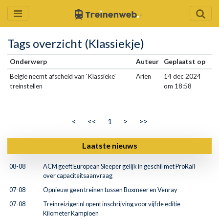
Tags overzicht (Klassiekje)
Onderwerp
Auteur
Geplaatst op
België neemt afscheid van 'Klassieke'
Ariën
14 dec 2024
treinstellen
om 18:58
<
<<
1
>
>>
Laatste nieuws
08-08
ACM geeft European Sleeper gelijk in geschil met ProRail
over capaciteitsaanvraag
07-08
Opnieuw geen treinen tussen Boxmeer en Venray
07-08
Treinreiziger.nl opent inschrijving voor vijfde editie
Kilometer Kampioen