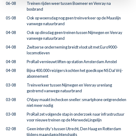
06-08
Treinen rijden weer tussen Boxmeer en Venray na
bosbrand
05-08
Ook op woensdag nog geen treinverkeer op de Maaslijn
vanwege natuurbrand
04-08
Ook op dinsdag geen treinen tussen Nijmegen en Venray
vanwege natuurbrand
04-08
Zwitserse onderneming breidt vloot uit met Euro9000-
locomotieven
04-08
ProRail vernieuwt liften op station Amsterdam Amstel
04-08
Bijna 400.000 reizigers kochten het goedkope NS Dal Vrij-
abonnement
03-08
Treinverkeer tussen Nijmegen en Venray urenlang
gestremd vanwege natuurbrand
03-08
OVpay maakt inchecken sneller: smartphone ontgrendelen
niet meer nodig
03-08
ProRail zet volgende stap in onderzoek naar infrastructuur
voor nieuwe treinen op de MerwedeLingelijn
02-08
Geen intercity's tussen Utrecht, Den Haag en Rotterdam
tijdens maandagochtendspits