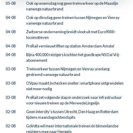
05-08
Ook op woensdag nog geen treinverkeer op de Maaslijn
vanwege natuurbrand
04-08
Ook op dinsdag geen treinen tussen Nijmegen en Venray
vanwege natuurbrand
04-08
Zwitserse onderneming breidt vloot uit met Euro9000-
locomotieven
04-08
ProRail vernieuwt liften op station Amsterdam Amstel
04-08
Bijna 400.000 reizigers kochten het goedkope NS Dal Vrij-
abonnement
03-08
Treinverkeer tussen Nijmegen en Venray urenlang
gestremd vanwege natuurbrand
03-08
OVpay maakt inchecken sneller: smartphone ontgrendelen
niet meer nodig
03-08
ProRail zet volgende stap in onderzoek naar infrastructuur
voor nieuwe treinen op de MerwedeLingelijn
02-08
Geen intercity's tussen Utrecht, Den Haag en Rotterdam
tijdens maandagochtendspits
02-08
GoVolta wil meer internationale treinen én binnenlandse
reizigers mee naar Hengelo