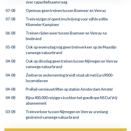
over capaciteitsaanvraag
07-08
Opnieuw geen treinen tussen Boxmeer en Venray
07-08
Treinreiziger.nl opent inschrijving voor vijfde editie
Kilometer Kampioen
06-08
Treinen rijden weer tussen Boxmeer en Venray na
bosbrand
05-08
Ook op woensdag nog geen treinverkeer op de Maaslijn
vanwege natuurbrand
04-08
Ook op dinsdag geen treinen tussen Nijmegen en Venray
vanwege natuurbrand
04-08
Zwitserse onderneming breidt vloot uit met Euro9000-
locomotieven
04-08
ProRail vernieuwt liften op station Amsterdam Amstel
04-08
Bijna 400.000 reizigers kochten het goedkope NS Dal Vrij-
abonnement
03-08
Treinverkeer tussen Nijmegen en Venray urenlang
gestremd vanwege natuurbrand