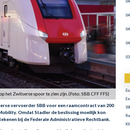
04
04
04
04
03
Eu
p het Zwitserse spoor te zien zijn. (Foto: SBB CFF FFS)
Ex
tserse vervoerder SBB voor een raamcontract van 200
SS
bility. Omdat Stadler de beslissing moeilijk kon
Ra
 tekenen bij de Federale Administratieve Rechtbank.
Ki