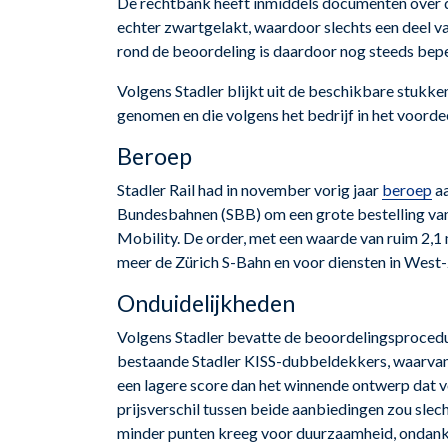
De rechtbank heeft inmiddels documenten over de
echter zwartgelakt, waardoor slechts een deel v
rond de beoordeling is daardoor nog steeds bepe
Volgens Stadler blijkt uit de beschikbare stukken
genomen en die volgens het bedrijf in het voorde
Beroep
Stadler Rail had in november vorig jaar
beroep
aa
Bundesbahnen (SBB) om een grote bestelling va
Mobility. De order, met een waarde van ruim 2,1 
meer de Zürich S-Bahn en voor diensten in West
Onduidelijkheden
Volgens Stadler bevatte de beoordelingsprocedu
bestaande Stadler KISS-dubbeldekkers, waarvan 
een lagere score dan het winnende ontwerp dat v
prijsverschil tussen beide aanbiedingen zou slech
minder punten kreeg voor duurzaamheid, ondanks