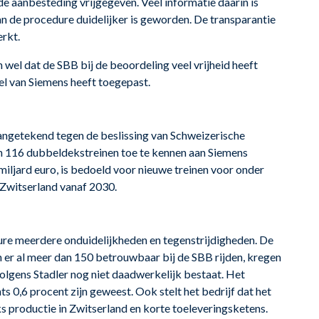
 aanbesteding vrijgegeven. Veel informatie daarin is
an de procedure duidelijker is geworden. De transparantie
rkt.
 wel dat de SBB bij de beoordeling veel vrijheid heeft
el van Siemens heeft toegepast.
ngetekend tegen de beslissing van Schweizerische
n 116 dubbeldekstreinen toe te kennen aan Siemens
miljard euro, is bedoeld voor nieuwe treinen voor onder
-Zwitserland vanaf 2030.
re meerdere onduidelijkheden en tegenstrijdigheden. De
er al meer dan 150 betrouwbaar bij de SBB rijden, kregen
olgens Stadler nog niet daadwerkelijk bestaat. Het
ts 0,6 procent zijn geweest. Ook stelt het bedrijf dat het
 productie in Zwitserland en korte toeleveringsketens.