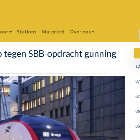
poor
Stations
Materieel
Over ons
ep tegen SBB-opdracht gunning
12
07
07
06
05