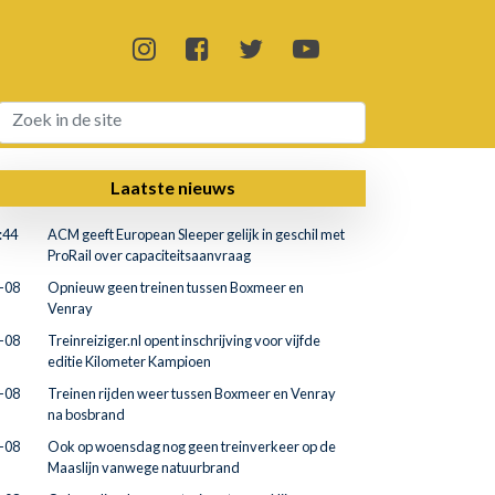
Laatste nieuws
:44
ACM geeft European Sleeper gelijk in geschil met
ProRail over capaciteitsaanvraag
-08
Opnieuw geen treinen tussen Boxmeer en
Venray
-08
Treinreiziger.nl opent inschrijving voor vijfde
editie Kilometer Kampioen
-08
Treinen rijden weer tussen Boxmeer en Venray
na bosbrand
-08
Ook op woensdag nog geen treinverkeer op de
Maaslijn vanwege natuurbrand