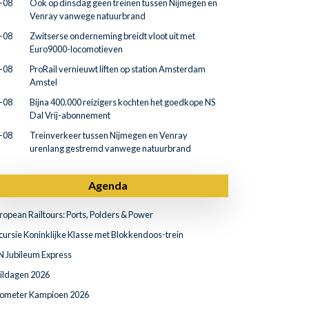
-08
Ook op dinsdag geen treinen tussen Nijmegen en
Venray vanwege natuurbrand
-08
Zwitserse onderneming breidt vloot uit met
Euro9000-locomotieven
-08
ProRail vernieuwt liften op station Amsterdam
Amstel
-08
Bijna 400.000 reizigers kochten het goedkope NS
Dal Vrij-abonnement
-08
Treinverkeer tussen Nijmegen en Venray
urenlang gestremd vanwege natuurbrand
Agenda
ropean Railtours: Ports, Polders & Power
cursie Koninklijke Klasse met Blokkendoos-trein
N Jubileum Express
ildagen 2026
lometer Kampioen 2026