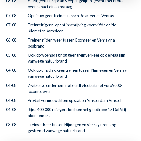
08-08
ACM geeft European Sleeper gelijk in geschil met ProRail
over capaciteitsaanvraag
07-08
Opnieuw geen treinen tussen Boxmeer en Venray
07-08
Treinreiziger.nl opent inschrijving voor vijfde editie
Kilometer Kampioen
06-08
Treinen rijden weer tussen Boxmeer en Venray na
bosbrand
05-08
Ook op woensdag nog geen treinverkeer op de Maaslijn
vanwege natuurbrand
04-08
Ook op dinsdag geen treinen tussen Nijmegen en Venray
vanwege natuurbrand
04-08
Zwitserse onderneming breidt vloot uit met Euro9000-
locomotieven
04-08
ProRail vernieuwt liften op station Amsterdam Amstel
04-08
Bijna 400.000 reizigers kochten het goedkope NS Dal Vrij-
abonnement
03-08
Treinverkeer tussen Nijmegen en Venray urenlang
gestremd vanwege natuurbrand