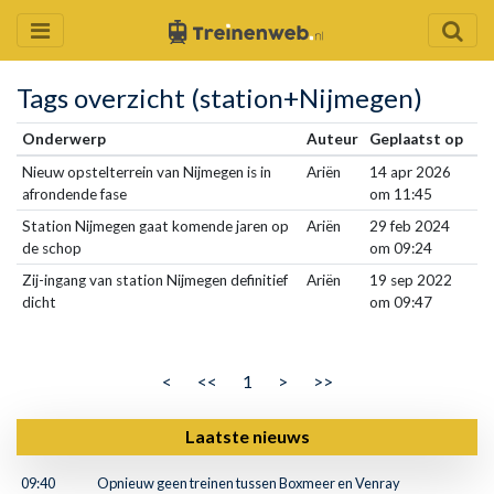
Tags overzicht (station+Nijmegen)
Onderwerp
Auteur
Geplaatst op
Nieuw opstelterrein van Nijmegen is in
Ariën
14 apr 2026
afrondende fase
om 11:45
Station Nijmegen gaat komende jaren op
Ariën
29 feb 2024
de schop
om 09:24
Zij-ingang van station Nijmegen definitief
Ariën
19 sep 2022
dicht
om 09:47
<
<<
1
>
>>
Laatste nieuws
09:40
Opnieuw geen treinen tussen Boxmeer en Venray