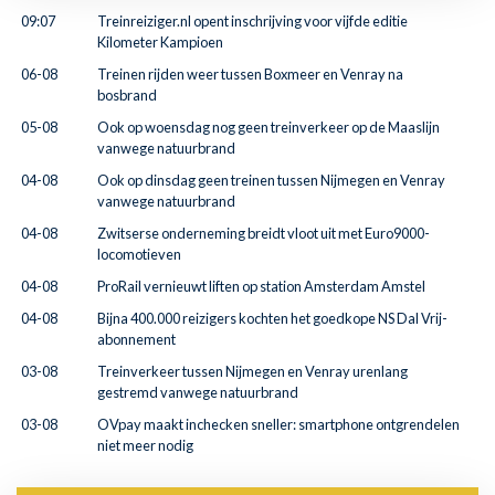
09:07
Treinreiziger.nl opent inschrijving voor vijfde editie
Kilometer Kampioen
06-08
Treinen rijden weer tussen Boxmeer en Venray na
bosbrand
05-08
Ook op woensdag nog geen treinverkeer op de Maaslijn
vanwege natuurbrand
04-08
Ook op dinsdag geen treinen tussen Nijmegen en Venray
vanwege natuurbrand
04-08
Zwitserse onderneming breidt vloot uit met Euro9000-
locomotieven
04-08
ProRail vernieuwt liften op station Amsterdam Amstel
04-08
Bijna 400.000 reizigers kochten het goedkope NS Dal Vrij-
abonnement
03-08
Treinverkeer tussen Nijmegen en Venray urenlang
gestremd vanwege natuurbrand
03-08
OVpay maakt inchecken sneller: smartphone ontgrendelen
niet meer nodig