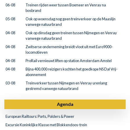
06-08
Treinen rijden weer tussen Boxmeer en Venray na
bosbrand
05-08
Ook op woensdag nog geen treinverkeer op de Maaslijn
vanwege natuurbrand
04-08
Ook op dinsdag geen treinen tussen Nijmegen en Venray
vanwege natuurbrand
04-08
Zwitserse onderneming breidt vloot uit met Euro9000-
locomotieven
04-08
ProRail vernieuwt liften op station Amsterdam Amstel
04-08
Bijna 400.000 reizigers kochten het goedkope NS Dal Vrij-
abonnement
03-08
Treinverkeer tussen Nijmegen en Venray urenlang
gestremd vanwege natuurbrand
Agenda
European Railtours: Ports, Polders & Power
Excursie Koninklijke Klasse met Blokkendoos-trein