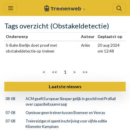
Tags overzicht (Obstakeldetectie)
Onderwerp
Auteur
Geplaatst op
S-Bahn Berlijn doet proef met
Ariën
20 aug 2024
obstakeldetectie op treinen
om 12:48
<
<<
1
>
>>
Laatste nieuws
08-08
ACM geeft European Sleeper gelijk in geschil met ProRail
over capaciteitsaanvraag
07-08
Opnieuw geen treinen tussen Boxmeer en Venray
07-08
Treinreiziger.nl opent inschrijving voor vijfde editie
Kilometer Kampioen