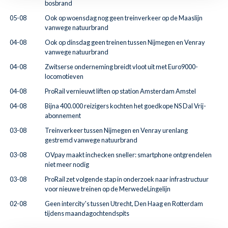
bosbrand
05-08
Ook op woensdag nog geen treinverkeer op de Maaslijn
vanwege natuurbrand
04-08
Ook op dinsdag geen treinen tussen Nijmegen en Venray
vanwege natuurbrand
04-08
Zwitserse onderneming breidt vloot uit met Euro9000-
locomotieven
04-08
ProRail vernieuwt liften op station Amsterdam Amstel
04-08
Bijna 400.000 reizigers kochten het goedkope NS Dal Vrij-
abonnement
03-08
Treinverkeer tussen Nijmegen en Venray urenlang
gestremd vanwege natuurbrand
03-08
OVpay maakt inchecken sneller: smartphone ontgrendelen
niet meer nodig
03-08
ProRail zet volgende stap in onderzoek naar infrastructuur
voor nieuwe treinen op de MerwedeLingelijn
02-08
Geen intercity's tussen Utrecht, Den Haag en Rotterdam
tijdens maandagochtendspits