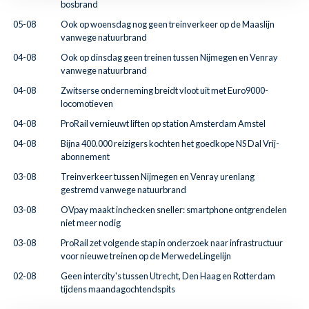
bosbrand
05-08
Ook op woensdag nog geen treinverkeer op de Maaslijn
vanwege natuurbrand
04-08
Ook op dinsdag geen treinen tussen Nijmegen en Venray
vanwege natuurbrand
04-08
Zwitserse onderneming breidt vloot uit met Euro9000-
locomotieven
04-08
ProRail vernieuwt liften op station Amsterdam Amstel
04-08
Bijna 400.000 reizigers kochten het goedkope NS Dal Vrij-
abonnement
03-08
Treinverkeer tussen Nijmegen en Venray urenlang
gestremd vanwege natuurbrand
03-08
OVpay maakt inchecken sneller: smartphone ontgrendelen
niet meer nodig
03-08
ProRail zet volgende stap in onderzoek naar infrastructuur
voor nieuwe treinen op de MerwedeLingelijn
02-08
Geen intercity's tussen Utrecht, Den Haag en Rotterdam
tijdens maandagochtendspits