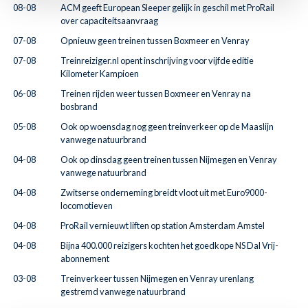
08-08
ACM geeft European Sleeper gelijk in geschil met ProRail
over capaciteitsaanvraag
07-08
Opnieuw geen treinen tussen Boxmeer en Venray
07-08
Treinreiziger.nl opent inschrijving voor vijfde editie
Kilometer Kampioen
06-08
Treinen rijden weer tussen Boxmeer en Venray na
bosbrand
05-08
Ook op woensdag nog geen treinverkeer op de Maaslijn
vanwege natuurbrand
04-08
Ook op dinsdag geen treinen tussen Nijmegen en Venray
vanwege natuurbrand
04-08
Zwitserse onderneming breidt vloot uit met Euro9000-
locomotieven
04-08
ProRail vernieuwt liften op station Amsterdam Amstel
04-08
Bijna 400.000 reizigers kochten het goedkope NS Dal Vrij-
abonnement
03-08
Treinverkeer tussen Nijmegen en Venray urenlang
gestremd vanwege natuurbrand