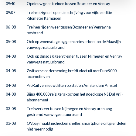
09:40
Opnieuw geen treinen tussen Boxmeer en Venray
09:07
Treinreiziger.nl opent inschrijving voor vijfde editie
Kilometer Kampioen
06-08
Treinen rijden weer tussen Boxmeer en Venray na
bosbrand
05-08
Ook op woensdag nog geen treinverkeer op de Maaslijn
vanwege natuurbrand
04-08
Ook op dinsdag geen treinen tussen Nijmegen en Venray
vanwege natuurbrand
04-08
Zwitserse onderneming breidt vloot uit met Euro9000-
locomotieven
04-08
ProRail vernieuwt liften op station Amsterdam Amstel
04-08
Bijna 400.000 reizigers kochten het goedkope NS Dal Vrij-
abonnement
03-08
Treinverkeer tussen Nijmegen en Venray urenlang
gestremd vanwege natuurbrand
03-08
OVpay maakt inchecken sneller: smartphone ontgrendelen
niet meer nodig