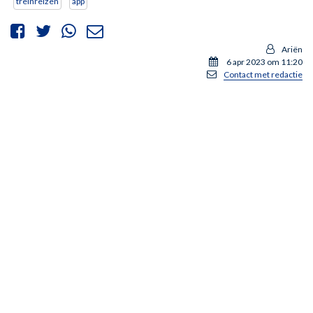
treinreizen
app
Ariën
6 apr 2023 om 11:20
Contact met redactie