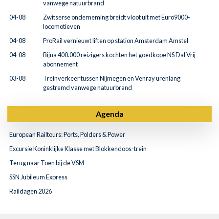
vanwege natuurbrand
04-08
Zwitserse onderneming breidt vloot uit met Euro9000-
locomotieven
04-08
ProRail vernieuwt liften op station Amsterdam Amstel
04-08
Bijna 400.000 reizigers kochten het goedkope NS Dal Vrij-
abonnement
03-08
Treinverkeer tussen Nijmegen en Venray urenlang
gestremd vanwege natuurbrand
Agenda
European Railtours: Ports, Polders & Power
Excursie Koninklijke Klasse met Blokkendoos-trein
Terug naar Toen bij de VSM
SSN Jubileum Express
Raildagen 2026