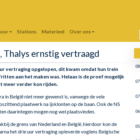
poor
Stations
Materieel
Over ons
, Thalys ernstig vertraagd
08
uur vertraging opgelopen, dit kwam omdat hun trein
ritten aan het maken was. Helaas is de proef mogelijk
07
t meer verder kon rijden.
a in België niet meer gewenst is, vanwege de vele
07
loszittend plaatwerk na ijsklonten op de baan. Ook de NS
itten daarintegen mogen nog wel plaatsvinden.
06
lakbij de grens van Nederland en België, hierdoor kon de
05
aarna het drie uur vertraging opleverde voglens Belgische