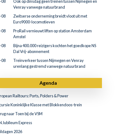
-08
Ook op dinsdag geen treinen tussen Nijmegen en
Venray vanwege natuurbrand
-08
Zwitserse onderneming breidt vloot uit met
Euro9000-locomotieven
-08
ProRail vernieuwt liften op station Amsterdam
Amstel
-08
Bijna 400.000 reizigers kochten het goedkope NS
Dal Vrij-abonnement
-08
Treinverkeer tussen Nijmegen en Venray
urenlang gestremd vanwege natuurbrand
Agenda
ropean Railtours: Ports, Polders & Power
cursie Koninklijke Klasse met Blokkendoos-trein
rug naar Toen bij de VSM
N Jubileum Express
ildagen 2026