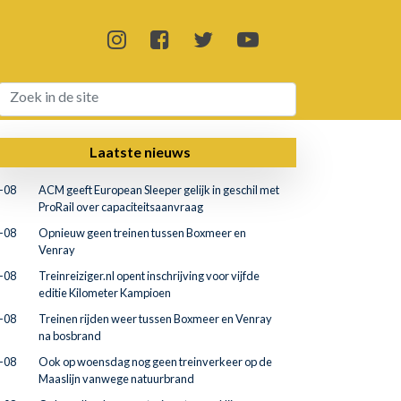
Laatste nieuws
-08
ACM geeft European Sleeper gelijk in geschil met
ProRail over capaciteitsaanvraag
-08
Opnieuw geen treinen tussen Boxmeer en
Venray
-08
Treinreiziger.nl opent inschrijving voor vijfde
editie Kilometer Kampioen
-08
Treinen rijden weer tussen Boxmeer en Venray
na bosbrand
-08
Ook op woensdag nog geen treinverkeer op de
Maaslijn vanwege natuurbrand