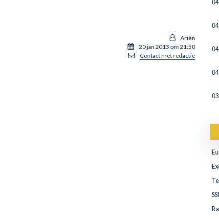
04
04
Ariën
20 jan 2013 om 21:50
04
Contact met redactie
04
03
Eu
Ex
Te
SS
Ra