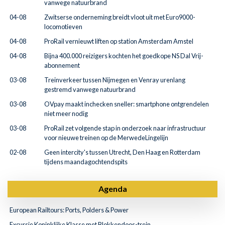
vanwege natuurbrand
04-08
Zwitserse onderneming breidt vloot uit met Euro9000-
locomotieven
04-08
ProRail vernieuwt liften op station Amsterdam Amstel
04-08
Bijna 400.000 reizigers kochten het goedkope NS Dal Vrij-
abonnement
03-08
Treinverkeer tussen Nijmegen en Venray urenlang
gestremd vanwege natuurbrand
03-08
OVpay maakt inchecken sneller: smartphone ontgrendelen
niet meer nodig
03-08
ProRail zet volgende stap in onderzoek naar infrastructuur
voor nieuwe treinen op de MerwedeLingelijn
02-08
Geen intercity's tussen Utrecht, Den Haag en Rotterdam
tijdens maandagochtendspits
Agenda
European Railtours: Ports, Polders & Power
Excursie Koninklijke Klasse met Blokkendoos-trein