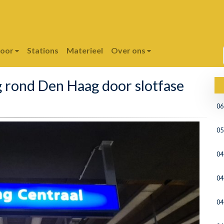
poor
Stations
Materieel
Over ons
 rond Den Haag door slotfase
06
05
04
04
04