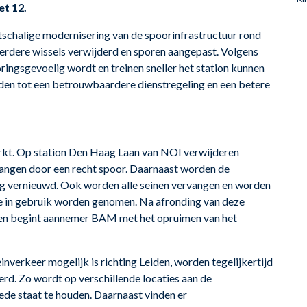
et 12.
chalige modernisering van de spoorinfrastructuur rond
eerdere wissels verwijderd en sporen aangepast. Volgens
oringsgevoelig wordt en treinen sneller het station kunnen
leiden tot een betrouwbaardere dienstregeling en een betere
rkt. Op station Den Haag Laan van NOI verwijderen
vangen door een recht spoor. Daarnaast worden de
ging vernieuwd. Ook worden alle seinen vervangen en worden
e in gebruik worden genomen. Na afronding van deze
 en begint aannemer BAM met het opruimen van het
verkeer mogelijk is richting Leiden, worden tegelijkertijd
. Zo wordt op verschillende locaties aan de
ede staat te houden. Daarnaast vinden er