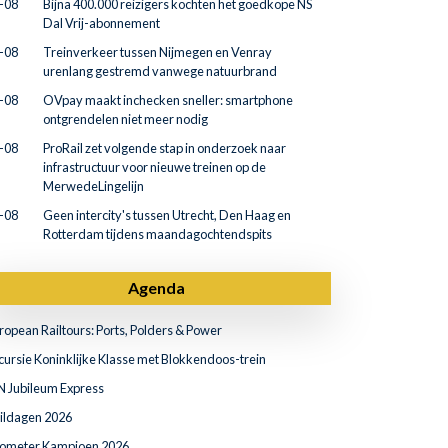
-08
Bijna 400.000 reizigers kochten het goedkope NS
Dal Vrij-abonnement
-08
Treinverkeer tussen Nijmegen en Venray
urenlang gestremd vanwege natuurbrand
-08
OVpay maakt inchecken sneller: smartphone
ontgrendelen niet meer nodig
-08
ProRail zet volgende stap in onderzoek naar
infrastructuur voor nieuwe treinen op de
MerwedeLingelijn
-08
Geen intercity's tussen Utrecht, Den Haag en
Rotterdam tijdens maandagochtendspits
Agenda
ropean Railtours: Ports, Polders & Power
cursie Koninklijke Klasse met Blokkendoos-trein
N Jubileum Express
ildagen 2026
lometer Kampioen 2026