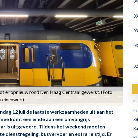
04
03
03
03
02
rdt er opnieuw rond Den Haag Centraal gewerkt. (Foto:
reinenweb)
Eu
Ex
zondag 12 juli de laatste werkzaamheden uit aan het
rmee komt een einde aan een omvangrijk
SS
aar is uitgevoerd. Tijdens het weekend moeten
Ra
 dienstregeling, busvervoer en extra reistijd. Er
Ki