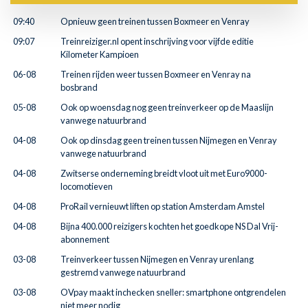
09:40
Opnieuw geen treinen tussen Boxmeer en Venray
09:07
Treinreiziger.nl opent inschrijving voor vijfde editie
Kilometer Kampioen
06-08
Treinen rijden weer tussen Boxmeer en Venray na
bosbrand
05-08
Ook op woensdag nog geen treinverkeer op de Maaslijn
vanwege natuurbrand
04-08
Ook op dinsdag geen treinen tussen Nijmegen en Venray
vanwege natuurbrand
04-08
Zwitserse onderneming breidt vloot uit met Euro9000-
locomotieven
04-08
ProRail vernieuwt liften op station Amsterdam Amstel
04-08
Bijna 400.000 reizigers kochten het goedkope NS Dal Vrij-
abonnement
03-08
Treinverkeer tussen Nijmegen en Venray urenlang
gestremd vanwege natuurbrand
03-08
OVpay maakt inchecken sneller: smartphone ontgrendelen
niet meer nodig