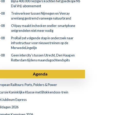
-08
Bijna 400.000 reizigers kochten het goedkope NS
Dal Vrij-abonnement
-08
Treinverkeer tussen Nijmegen en Venray
urenlang gestremd vanwege natuurbrand
-08
OVpay maakt inchecken sneller: smartphone
ontgrendelen niet meer nodig
-08
ProRail zet volgende stap in onderzoek naar
infrastructuur voor nieuwe treinen op de
MerwedeLingelijn
-08
Geen intercity's tussen Utrecht, Den Haag en
Rotterdam tijdens maandagochtendspits
Agenda
ropean Railtours: Ports, Polders & Power
cursie Koninklijke Klasse met Blokkendoos-trein
N Jubileum Express
ildagen 2026
lometer Kampioen 2026