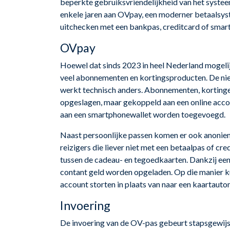
beperkte gebruiksvriendelijkheid van het syste
enkele jaren aan OVpay, een moderner betaalsys
uitchecken met een bankpas, creditcard of smar
OVpay
Hoewel dat sinds 2023 in heel Nederland mogelijk
veel abonnementen en kortingsproducten. De nieu
werkt technisch anders. Abonnementen, kortingen
opgeslagen, maar gekoppeld aan een online acco
aan een smartphonewallet worden toegevoegd.
Naast persoonlijke passen komen er ook anonie
reizigers die liever niet met een betaalpas of cre
tussen de cadeau- en tegoedkaarten. Dankzij een
contant geld worden opgeladen. Op die manier kun
account storten in plaats van naar een kaartautom
Invoering
De invoering van de OV-pas gebeurt stapsgewijs. 