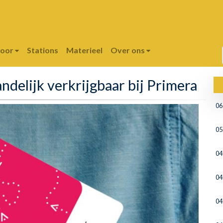
poor
Stations
Materieel
Over ons
ndelijk verkrijgbaar bij Primera
06
05
04
04
04