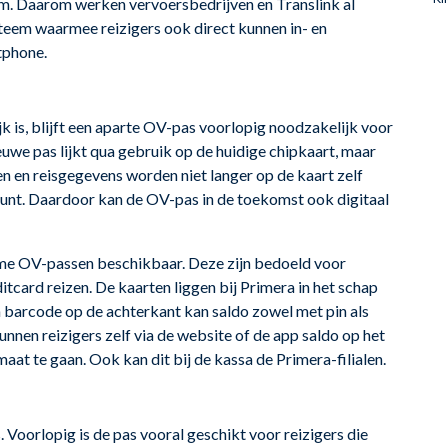
em. Daarom werken vervoersbedrijven en Translink al
teem waarmee reizigers ook direct kunnen in- en
tphone.
 is, blijft een aparte OV-pas voorlopig noodzakelijk voor
we pas lijkt qua gebruik op de huidige chipkaart, maar
 en reisgegevens worden niet langer op de kaart zelf
unt. Daardoor kan de OV-pas in de toekomst ook digitaal
me OV-passen beschikbaar. Deze zijn bedoeld voor
ditcard reizen. De kaarten liggen bij Primera in het schap
 barcode op de achterkant kan saldo zowel met pin als
nen reizigers zelf via de website of de app saldo op het
aat te gaan. Ook kan dit bij de kassa de Primera-filialen.
Voorlopig is de pas vooral geschikt voor reizigers die