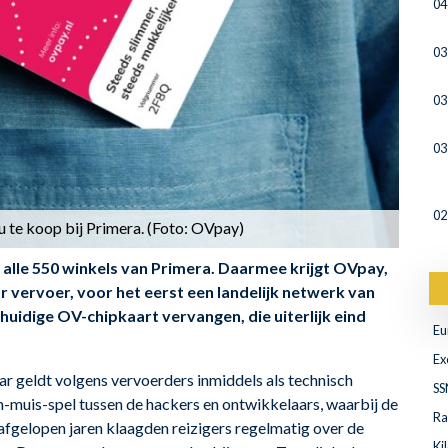
04
03
03
03
02
 te koop bij Primera. (Foto: OVpay)
 alle 550 winkels van Primera. Daarmee krijgt OVpay,
vervoer, voor het eerst een landelijk netwerk van
idige OV-chipkaart vervangen, die uiterlijk eind
Eu
Ex
r geldt volgens vervoerders inmiddels als technisch
SS
en-muis-spel tussen de hackers en ontwikkelaars, waarbij de
Ra
afgelopen jaren klaagden reizigers regelmatig over de
Ki