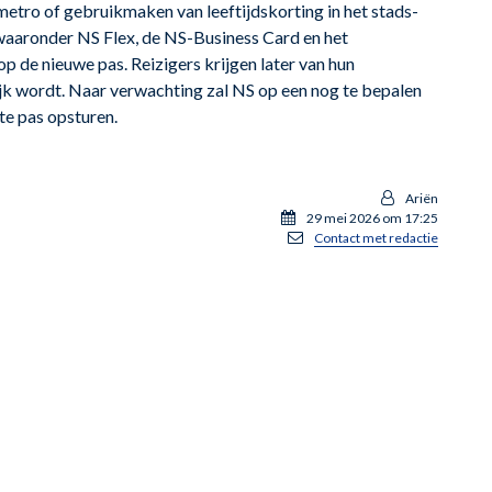
n metro of gebruikmaken van leeftijdskorting in het stads-
waaronder NS Flex, de NS-Business Card en het
p de nieuwe pas. Reizigers krijgen later van hun
k wordt. Naar verwachting zal NS op een nog te bepalen
e pas opsturen.
Ariën
29 mei 2026 om 17:25
Contact met redactie