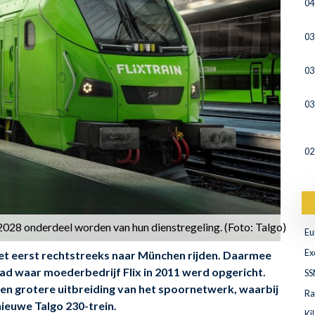
04
03
03
03
02
2028 onderdeel worden van hun dienstregeling. (Foto: Talgo)
Eu
Ex
het eerst rechtstreeks naar München rijden. Daarmee
tad waar moederbedrijf Flix in 2011 werd opgericht.
SS
en grotere uitbreiding van het spoornetwerk, waarbij
Ra
nieuwe Talgo 230-trein.
Ki