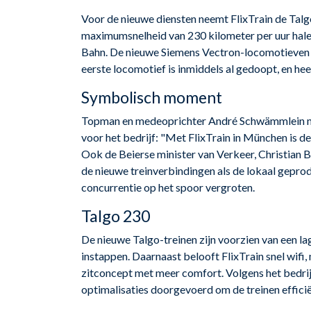
Voor de nieuwe diensten neemt FlixTrain de Talgo
maximumsnelheid van 230 kilometer per uur halen
Bahn. De nieuwe Siemens Vectron-locomotieven 
eerste locomotief is inmiddels al gedoopt, en he
Symbolisch moment
Topman en medeoprichter André Schwämmlein 
voor het bedrijf: "Met FlixTrain in München is de
Ook de Beierse minister van Verkeer, Christian 
de nieuwe treinverbindingen als de lokaal gepr
concurrentie op het spoor vergroten.
Talgo 230
De nieuwe Talgo-treinen zijn voorzien van een l
instappen. Daarnaast belooft FlixTrain snel wif
zitconcept met meer comfort. Volgens het bedrij
optimalisaties doorgevoerd om de treinen effic