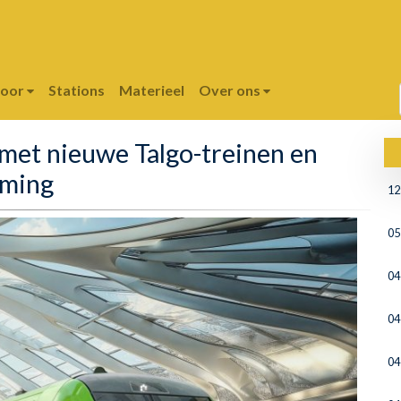
poor
Stations
Materieel
Over ons
 met nieuwe Talgo-treinen en
mming
12
05
04
04
04