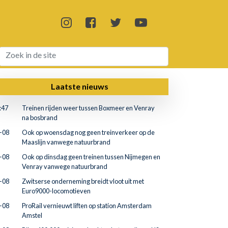
Laatste nieuws
:47
Treinen rijden weer tussen Boxmeer en Venray
na bosbrand
-08
Ook op woensdag nog geen treinverkeer op de
Maaslijn vanwege natuurbrand
-08
Ook op dinsdag geen treinen tussen Nijmegen en
Venray vanwege natuurbrand
-08
Zwitserse onderneming breidt vloot uit met
Euro9000-locomotieven
-08
ProRail vernieuwt liften op station Amsterdam
Amstel