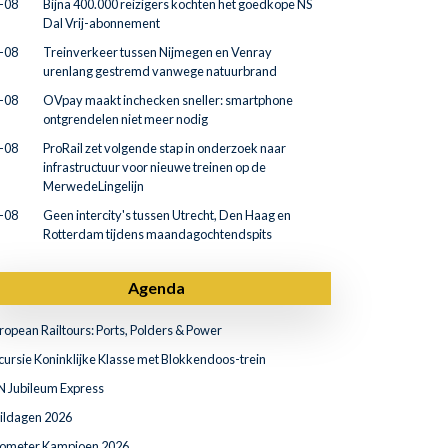
-08
Bijna 400.000 reizigers kochten het goedkope NS
Dal Vrij-abonnement
-08
Treinverkeer tussen Nijmegen en Venray
urenlang gestremd vanwege natuurbrand
-08
OVpay maakt inchecken sneller: smartphone
ontgrendelen niet meer nodig
-08
ProRail zet volgende stap in onderzoek naar
infrastructuur voor nieuwe treinen op de
MerwedeLingelijn
-08
Geen intercity's tussen Utrecht, Den Haag en
Rotterdam tijdens maandagochtendspits
Agenda
ropean Railtours: Ports, Polders & Power
cursie Koninklijke Klasse met Blokkendoos-trein
N Jubileum Express
ildagen 2026
lometer Kampioen 2026