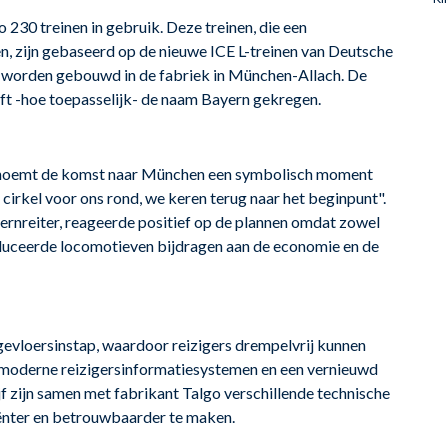
 230 treinen in gebruik. Deze treinen, die een
, zijn gebaseerd op de nieuwe ICE L-treinen van Deutsche
worden gebouwd in de fabriek in München-Allach. De
eft -hoe toepasselijk- de naam Bayern gekregen.
noemt de komst naar München een symbolisch moment
 cirkel voor ons rond, we keren terug naar het beginpunt".
Bernreiter, reageerde positief op de plannen omdat zowel
oduceerde locomotieven bijdragen aan de economie en de
agevloersinstap, waardoor reizigers drempelvrij kunnen
i, moderne reizigersinformatiesystemen en een vernieuwd
f zijn samen met fabrikant Talgo verschillende technische
iënter en betrouwbaarder te maken.