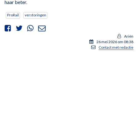
haar beter.
ProRail
verstoringen
Ariën
26 mei 2026 om 08:38
Contact met redactie