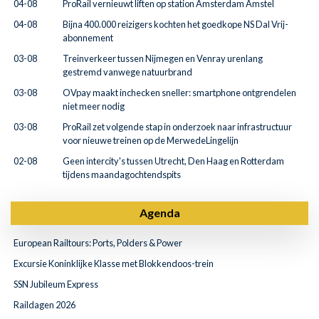
04-08
ProRail vernieuwt liften op station Amsterdam Amstel
04-08
Bijna 400.000 reizigers kochten het goedkope NS Dal Vrij-
abonnement
03-08
Treinverkeer tussen Nijmegen en Venray urenlang
gestremd vanwege natuurbrand
03-08
OVpay maakt inchecken sneller: smartphone ontgrendelen
niet meer nodig
03-08
ProRail zet volgende stap in onderzoek naar infrastructuur
voor nieuwe treinen op de MerwedeLingelijn
02-08
Geen intercity's tussen Utrecht, Den Haag en Rotterdam
tijdens maandagochtendspits
Agenda
European Railtours: Ports, Polders & Power
Excursie Koninklijke Klasse met Blokkendoos-trein
SSN Jubileum Express
Raildagen 2026