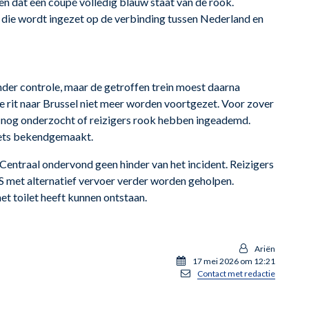
ien dat een coupé volledig blauw staat van de rook.
 die wordt ingezet op de verbinding tussen Nederland en
nder controle, maar de getroffen trein moest daarna
 rit naar Brussel niet meer worden voortgezet. Voor zover
t nog onderzocht of reizigers rook hebben ingeademd.
niets bekendgemaakt.
Centraal ondervond geen hinder van het incident. Reizigers
NS met alternatief vervoer verder worden geholpen.
t toilet heeft kunnen ontstaan.
Ariën
17 mei 2026 om 12:21
Contact met redactie