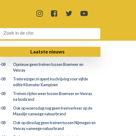
Laatste nieuws
-08
Opnieuw geen treinen tussen Boxmeer en
Venray
-08
Treinreiziger.nl opent inschrijving voor vijfde
editie Kilometer Kampioen
-08
Treinen rijden weer tussen Boxmeer en Venray
na bosbrand
-08
Ook op woensdag nog geen treinverkeer op de
Maaslijn vanwege natuurbrand
-08
Ook op dinsdag geen treinen tussen Nijmegen en
Venray vanwege natuurbrand