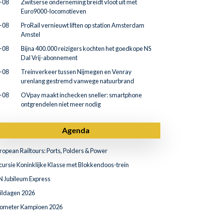
-08
Zwitserse onderneming breidt vloot uit met
Euro9000-locomotieven
-08
ProRail vernieuwt liften op station Amsterdam
Amstel
-08
Bijna 400.000 reizigers kochten het goedkope NS
Dal Vrij-abonnement
-08
Treinverkeer tussen Nijmegen en Venray
urenlang gestremd vanwege natuurbrand
-08
OVpay maakt inchecken sneller: smartphone
ontgrendelen niet meer nodig
Agenda
ropean Railtours: Ports, Polders & Power
cursie Koninklijke Klasse met Blokkendoos-trein
N Jubileum Express
ildagen 2026
lometer Kampioen 2026