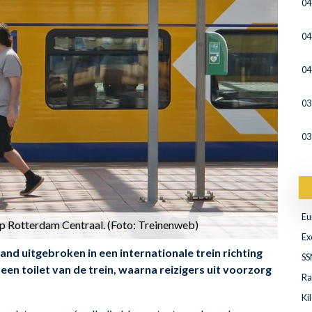
04
04
04
03
03
Eu
p Rotterdam Centraal. (Foto: Treinenweb)
Ex
d uitgebroken in een internationale trein richting
SS
een toilet van de trein, waarna reizigers uit voorzorg
Ra
Ki