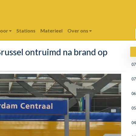
poor
Stations
Materieel
Over ons
Brussel ontruimd na brand op
07
07
06
05
04