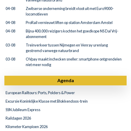
vanwege natuurbrand
04-08
Zwitserse onderneming breidt vloot uit met Euro9000-
locomotieven
04-08
ProRail vernieuwt liften op station Amsterdam Amstel
04-08
Bijna 400.000 reizigers kochten het goedkope NS Dal Vrij-
abonnement
03-08
Treinverkeer tussen Nijmegen en Venray urenlang
gestremd vanwege natuurbrand
03-08
OVpay maakt inchecken sneller: smartphone ontgrendelen
niet meer nodig
Agenda
European Railtours: Ports, Polders & Power
Excursie Koninklijke Klasse met Blokkendoos-trein
SSN Jubileum Express
Raildagen 2026
Kilometer Kampioen 2026