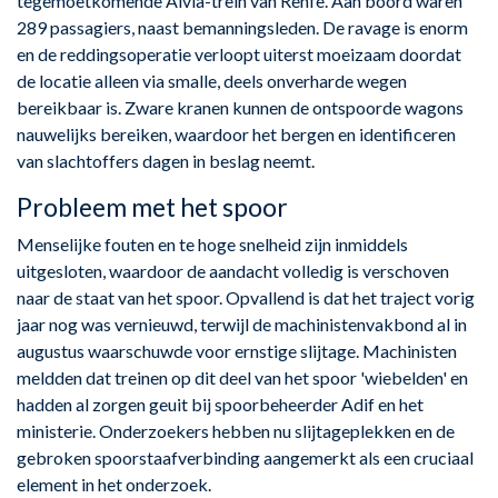
tegemoetkomende Alvia-trein van Renfe. Aan boord waren
289 passagiers, naast bemanningsleden. De ravage is enorm
en de reddingsoperatie verloopt uiterst moeizaam doordat
de locatie alleen via smalle, deels onverharde wegen
bereikbaar is. Zware kranen kunnen de ontspoorde wagons
nauwelijks bereiken, waardoor het bergen en identificeren
van slachtoffers dagen in beslag neemt.
Probleem met het spoor
Menselijke fouten en te hoge snelheid zijn inmiddels
uitgesloten, waardoor de aandacht volledig is verschoven
naar de staat van het spoor. Opvallend is dat het traject vorig
jaar nog was vernieuwd, terwijl de machinistenvakbond al in
augustus waarschuwde voor ernstige slijtage. Machinisten
meldden dat treinen op dit deel van het spoor 'wiebelden' en
hadden al zorgen geuit bij spoorbeheerder Adif en het
ministerie. Onderzoekers hebben nu slijtageplekken en de
gebroken spoorstaafverbinding aangemerkt als een cruciaal
element in het onderzoek.