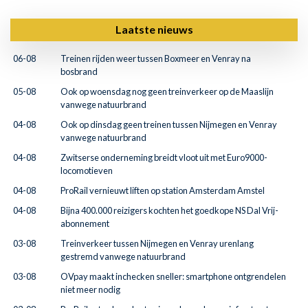
Laatste nieuws
06-08
Treinen rijden weer tussen Boxmeer en Venray na
bosbrand
05-08
Ook op woensdag nog geen treinverkeer op de Maaslijn
vanwege natuurbrand
04-08
Ook op dinsdag geen treinen tussen Nijmegen en Venray
vanwege natuurbrand
04-08
Zwitserse onderneming breidt vloot uit met Euro9000-
locomotieven
04-08
ProRail vernieuwt liften op station Amsterdam Amstel
04-08
Bijna 400.000 reizigers kochten het goedkope NS Dal Vrij-
abonnement
03-08
Treinverkeer tussen Nijmegen en Venray urenlang
gestremd vanwege natuurbrand
03-08
OVpay maakt inchecken sneller: smartphone ontgrendelen
niet meer nodig