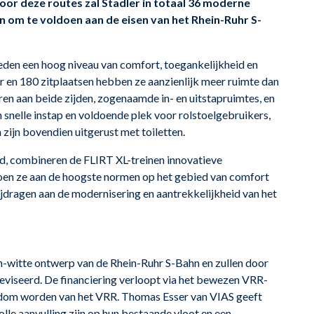
 Voor deze routes zal Stadler in totaal 36 moderne
n om te voldoen aan de eisen van het Rhein-Ruhr S-
bieden een hoog niveau van comfort, toegankelijkheid en
r en 180 zitplaatsen hebben ze aanzienlijk meer ruimte dan
ren aan beide zijden, zogenaamde in- en uitstapruimtes, en
snelle instap en voldoende plek voor rolstoelgebruikers,
 zijn bovendien uitgerust met toiletten.
nd, combineren de FLIRT XL-treinen innovatieve
oen ze aan de hoogste normen op het gebied van comfort
bijdragen aan de modernisering en aantrekkelijkheid van het
n-witte ontwerp van de Rhein-Ruhr S-Bahn en zullen door
viseerd. De financiering verloopt via het bewezen VRR-
ndom worden van het VRR. Thomas Esser van VIAS geeft
le aanvulling zijn op hun bestaande vloot en een