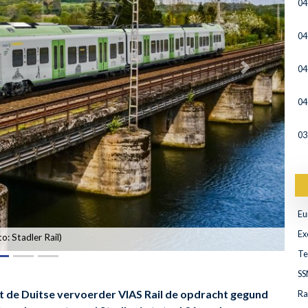
04
04
04
04
03
Eu
Ex
to: Stadler Rail)
Te
SS
 de Duitse vervoerder VIAS Rail de opdracht gegund
Ra