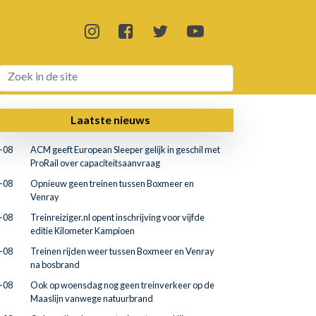
Laatste nieuws
-08
ACM geeft European Sleeper gelijk in geschil met
ProRail over capaciteitsaanvraag
-08
Opnieuw geen treinen tussen Boxmeer en
Venray
-08
Treinreiziger.nl opent inschrijving voor vijfde
editie Kilometer Kampioen
-08
Treinen rijden weer tussen Boxmeer en Venray
na bosbrand
-08
Ook op woensdag nog geen treinverkeer op de
Maaslijn vanwege natuurbrand