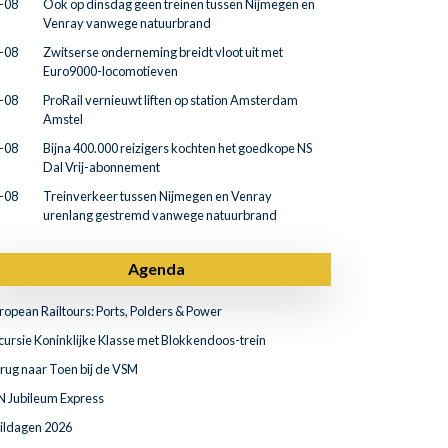
-08
Ook op dinsdag geen treinen tussen Nijmegen en
Venray vanwege natuurbrand
-08
Zwitserse onderneming breidt vloot uit met
Euro9000-locomotieven
-08
ProRail vernieuwt liften op station Amsterdam
Amstel
-08
Bijna 400.000 reizigers kochten het goedkope NS
Dal Vrij-abonnement
-08
Treinverkeer tussen Nijmegen en Venray
urenlang gestremd vanwege natuurbrand
Agenda
ropean Railtours: Ports, Polders & Power
cursie Koninklijke Klasse met Blokkendoos-trein
rug naar Toen bij de VSM
N Jubileum Express
ildagen 2026