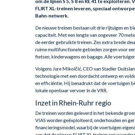
om de lijnen S 5, S 8 en RE 41 te exploiteren.
FLIRT XL-treinen leveren, speciaal ontworpe
Bahn-netwerk.
De nieuwe treinen bestaan uit drie rijtuigen en 
capaciteit. Met een lengte van ongeveer 70 mete
de eerder gebruikte treinen. Zes extra brede deu
ruime multifunctionele gebieden zorgen voor een 
fietsen, kinderwagens en bagage. Alle voertuigen
Volgens Jure Mikolčić, CEO van Stadler Duitsla
technologie met een doordacht ontwerp en vold
en efficiëntie. Hij benadrukt dat de voertuigen 
lokale openbaar vervoer in de VRR.
Inzet in Rhein-Ruhr regio
De treinen worden geleverd in het bekende groe
VIAS worden geëxploiteerd, onderhouden en gere
financieringsmodel, waarbij de voertuigen eige
aan dat de nieuwe FLIRT XL-treinen een waardevol