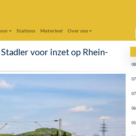
poor
Stations
Materieel
Over ons
 Stadler voor inzet op Rhein-
08
07
07
06
05